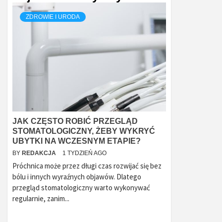
ZDROWIE I URODA
JAK CZĘSTO ROBIĆ PRZEGLĄD
STOMATOLOGICZNY, ŻEBY WYKRYĆ
UBYTKI NA WCZESNYM ETAPIE?
BY
REDAKCJA
1 TYDZIEŃ AGO
Próchnica może przez długi czas rozwijać się bez
bólu i innych wyraźnych objawów. Dlatego
przegląd stomatologiczny warto wykonywać
regularnie, zanim...