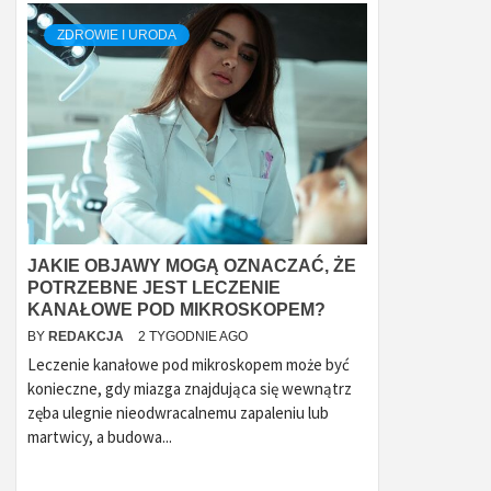
ZDROWIE I URODA
JAKIE OBJAWY MOGĄ OZNACZAĆ, ŻE
POTRZEBNE JEST LECZENIE
KANAŁOWE POD MIKROSKOPEM?
BY
REDAKCJA
2 TYGODNIE AGO
Leczenie kanałowe pod mikroskopem może być
konieczne, gdy miazga znajdująca się wewnątrz
zęba ulegnie nieodwracalnemu zapaleniu lub
martwicy, a budowa...