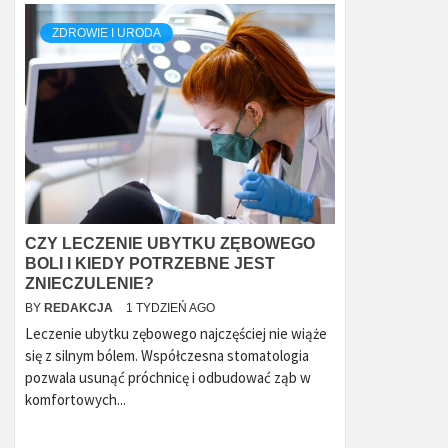
ZDROWIE I URODA
CZY LECZENIE UBYTKU ZĘBOWEGO
BOLI I KIEDY POTRZEBNE JEST
ZNIECZULENIE?
BY
REDAKCJA
1 TYDZIEŃ AGO
Leczenie ubytku zębowego najczęściej nie wiąże
się z silnym bólem. Współczesna stomatologia
pozwala usunąć próchnicę i odbudować ząb w
komfortowych...