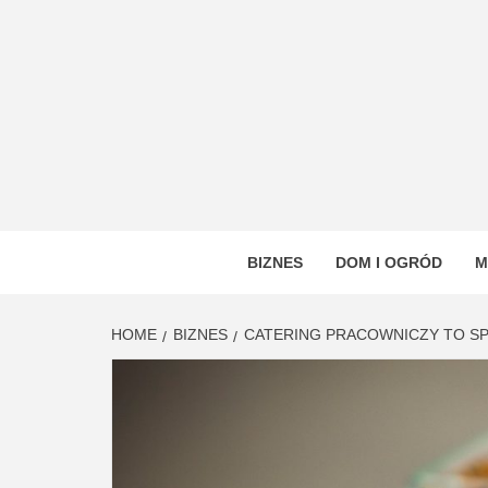
Skip
to
content
VSTYL
OGÓLNOTEMATYCZNY PORTAL INFORMAC
BIZNES
DOM I OGRÓD
M
HOME
BIZNES
CATERING PRACOWNICZY TO S