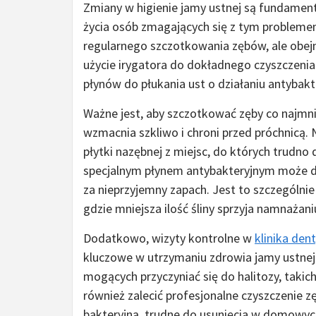
Zmiany w higienie jamy ustnej są fundamen
życia osób zmagających się z tym problemem
regularnego szczotkowania zębów, ale obejm
użycie irygatora do dokładnego czyszczeni
płynów do płukania ust o działaniu antybak
Ważne jest, aby szczotkować zęby co najmnie
wzmacnia szkliwo i chroni przed próchnicą. N
płytki nazębnej z miejsc, do których trudno
specjalnym płynem antybakteryjnym może d
za nieprzyjemny zapach. Jest to szczególn
gdzie mniejsza ilość śliny sprzyja namnażaniu
Dodatkowo, wizyty kontrolne w
klinika den
kluczowe w utrzymaniu zdrowia jamy ustne
mogących przyczyniać się do halitozy, takic
również zalecić profesjonalne czyszczenie 
bakteryjną, trudne do usunięcia w domowy