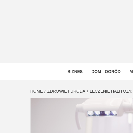
Skip
to
content
VSTYL
OGÓLNOTEMATYCZNY PORTAL INFORMAC
BIZNES
DOM I OGRÓD
M
HOME
ZDROWIE I URODA
LECZENIE HALITOZY