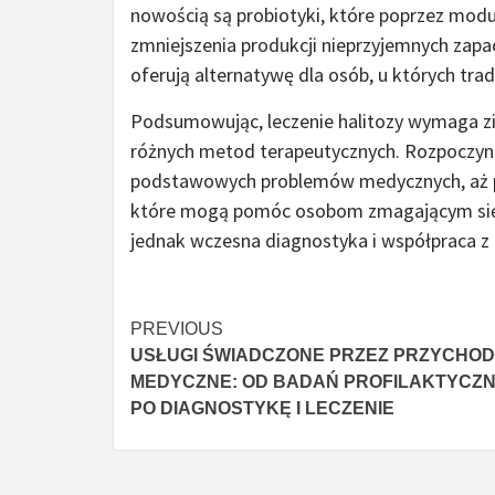
nowością są probiotyki, które poprzez modul
zmniejszenia produkcji nieprzyjemnych zap
oferują alternatywę dla osób, u których tr
Podsumowując, leczenie halitozy wymaga zi
różnych metod terapeutycznych. Rozpoczyna
podstawowych problemów medycznych, aż po 
które mogą pomóc osobom zmagającym się 
jednak wczesna diagnostyka i współpraca z
Continue
PREVIOUS
USŁUGI ŚWIADCZONE PRZEZ PRZYCHOD
Reading
MEDYCZNE: OD BADAŃ PROFILAKTYCZ
PO DIAGNOSTYKĘ I LECZENIE