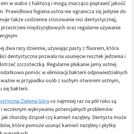
tem w walce z halitozą i mogą znacząco poprawić jakość
. Prawidłowa higiena ustna nie ogranicza się jedynie do
uje także codzienne stosowanie nici dentystycznej,
a przestrzeni międzyzębowych oraz regularne używanie
teryjnym.
j dwa razy dziennie, używając pasty z fluorem, która
ici dentystyczna pozwala na usunięcie resztek jedzenia i
 dotrzeć szczoteczką. Regularne płukanie jamy ustnej
odatkowo pomóc w eliminacji bakterii odpowiedzialnych
ie ważne w przypadku osób z suchym otworem ustnym,
 się bakterii.
tystyczna Zielona Góra
co najmniej raz na pół roku są
j i wczesnym wykrywaniu potencjalnych problemów
h jak choroby dziąseł czy kamień nazębny. Dentysta może
zębów, które pomoże usunąć kamień nazębny i płytkę
ch warunkach.