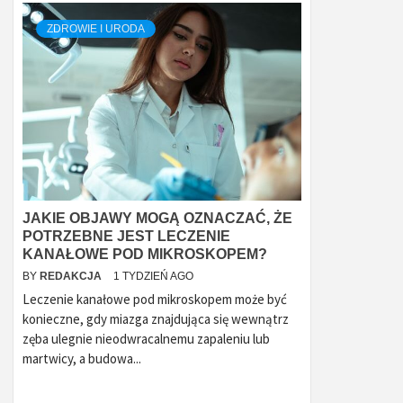
ZDROWIE I URODA
JAKIE OBJAWY MOGĄ OZNACZAĆ, ŻE
POTRZEBNE JEST LECZENIE
KANAŁOWE POD MIKROSKOPEM?
BY
REDAKCJA
1 TYDZIEŃ AGO
Leczenie kanałowe pod mikroskopem może być
konieczne, gdy miazga znajdująca się wewnątrz
zęba ulegnie nieodwracalnemu zapaleniu lub
martwicy, a budowa...