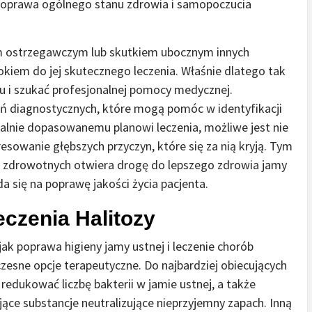
 poprawa ogólnego stanu zdrowia i samopoczucia
em ostrzegawczym lub skutkiem ubocznym innych
kiem do jej skutecznego leczenia. Właśnie dlatego tak
u i szukać profesjonalnej pomocy medycznej.
ń diagnostycznych, które mogą pomóc w identyfikacji
ualnie dopasowanemu planowi leczenia, możliwe jest nie
dresowanie głębszych przyczyn, które się za nią kryją. Tym
zdrowotnych otwiera drogę do lepszego zdrowia jamy
a się na poprawę jakości życia pacjenta.
czenia Halitozy
jak poprawa higieny jamy ustnej i leczenie chorób
sne opcje terapeutyczne. Do najbardziej obiecujących
redukować liczbę bakterii w jamie ustnej, a także
ające substancje neutralizujące nieprzyjemny zapach. Inną