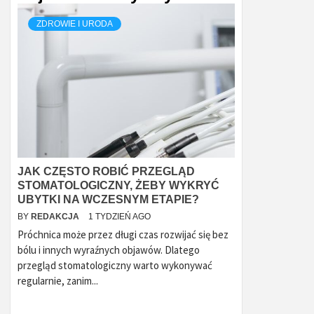
ZDROWIE I URODA
JAK CZĘSTO ROBIĆ PRZEGLĄD
STOMATOLOGICZNY, ŻEBY WYKRYĆ
UBYTKI NA WCZESNYM ETAPIE?
BY
REDAKCJA
1 TYDZIEŃ AGO
Próchnica może przez długi czas rozwijać się bez
bólu i innych wyraźnych objawów. Dlatego
przegląd stomatologiczny warto wykonywać
regularnie, zanim...