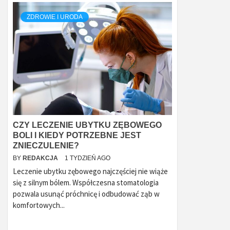
ZDROWIE I URODA
CZY LECZENIE UBYTKU ZĘBOWEGO
BOLI I KIEDY POTRZEBNE JEST
ZNIECZULENIE?
BY
REDAKCJA
1 TYDZIEŃ AGO
Leczenie ubytku zębowego najczęściej nie wiąże
się z silnym bólem. Współczesna stomatologia
pozwala usunąć próchnicę i odbudować ząb w
komfortowych...