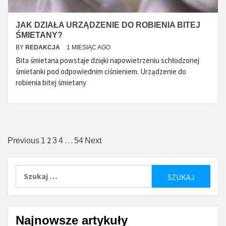
JAK DZIAŁA URZĄDZENIE DO ROBIENIA BITEJ
ŚMIETANY?
BY
REDAKCJA
1 MIESIĄC AGO
Bita śmietana powstaje dzięki napowietrzeniu schłodzonej
śmietanki pod odpowiednim ciśnieniem. Urządzenie do
robienia bitej śmietany
Stronicowanie
2
…
Previous
1
3
4
54
Next
wpisów
Szukaj:
Najnowsze artykuły