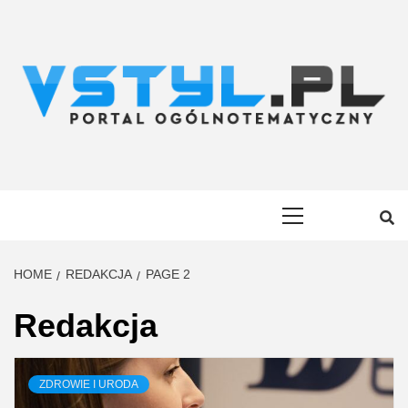
Skip
to
content
VSTYL.PL
OGÓLNOTEMATYCZNY PORTAL INFORMACYJNY
Primary
Menu
HOME
REDAKCJA
PAGE 2
Redakcja
ZDROWIE I URODA