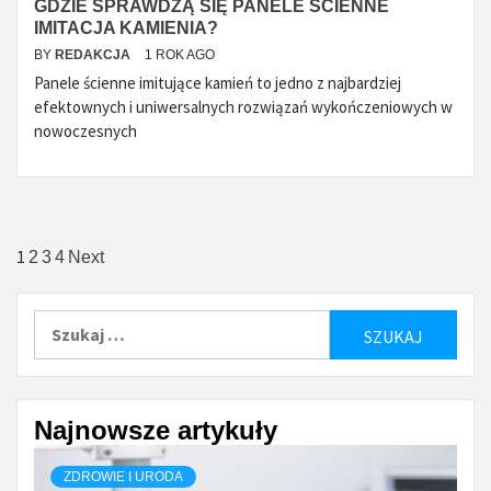
GDZIE SPRAWDZĄ SIĘ PANELE ŚCIENNE
IMITACJA KAMIENIA?
BY
REDAKCJA
1 ROK AGO
Panele ścienne imitujące kamień to jedno z najbardziej
efektownych i uniwersalnych rozwiązań wykończeniowych w
nowoczesnych
Stronicowanie
1
2
3
4
Next
wpisów
Szukaj:
Najnowsze artykuły
ZDROWIE I URODA