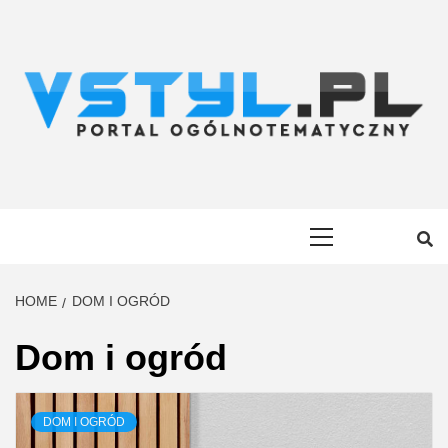
Skip
to
content
VSTYL.PL
OGÓLNOTEMATYCZNY PORTAL INFORMACYJNY
Primary
Menu
HOME
DOM I OGRÓD
Dom i ogród
DOM I OGRÓD