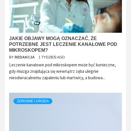
JAKIE OBJAWY MOGĄ OZNACZAĆ, ŻE
POTRZEBNE JEST LECZENIE KANAŁOWE POD
MIKROSKOPEM?
BY
REDAKCJA
1 TYDZIEŃ AGO
Leczenie kanałowe pod mikroskopem może być konieczne,
gdy miazga znajdująca się wewnątrz zęba ulegnie
nieodwracalnemu zapaleniu lub martwicy, a budowa...
ZDROWIE I URODA