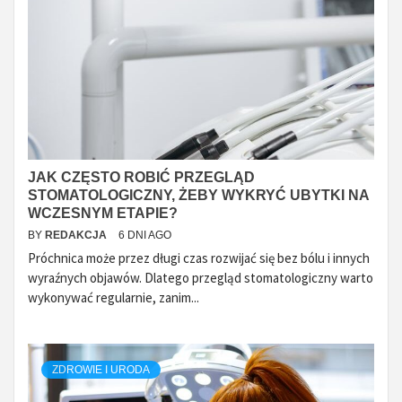
JAK CZĘSTO ROBIĆ PRZEGLĄD
STOMATOLOGICZNY, ŻEBY WYKRYĆ UBYTKI NA
WCZESNYM ETAPIE?
BY
REDAKCJA
6 DNI AGO
Próchnica może przez długi czas rozwijać się bez bólu i innych
wyraźnych objawów. Dlatego przegląd stomatologiczny warto
wykonywać regularnie, zanim...
ZDROWIE I URODA