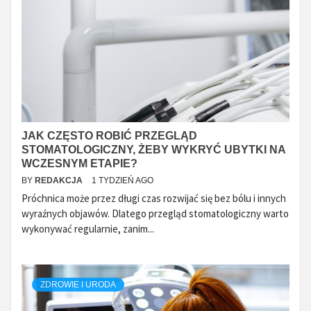
JAK CZĘSTO ROBIĆ PRZEGLĄD
STOMATOLOGICZNY, ŻEBY WYKRYĆ UBYTKI NA
WCZESNYM ETAPIE?
BY
REDAKCJA
1 TYDZIEŃ AGO
Próchnica może przez długi czas rozwijać się bez bólu i innych
wyraźnych objawów. Dlatego przegląd stomatologiczny warto
wykonywać regularnie, zanim...
ZDROWIE I URODA