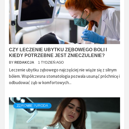
CZY LECZENIE UBYTKU ZĘBOWEGO BOLI I
KIEDY POTRZEBNE JEST ZNIECZULENIE?
BY
REDAKCJA
1 TYDZIEŃ AGO
Leczenie ubytku zębowego najczęściej nie wiąże się z silnym
bólem. Współczesna stomatologia pozwala usunąć próchnicę i
odbudować ząb w komfortowych...
ZDROWIE I URODA