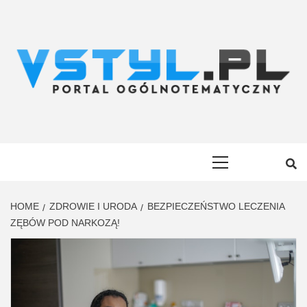
Skip
to
content
VSTYL.PL
OGÓLNOTEMATYCZNY PORTAL INFORMACYJNY
Primary
Menu
HOME
ZDROWIE I URODA
BEZPIECZEŃSTWO LECZENIA
ZĘBÓW POD NARKOZĄ!