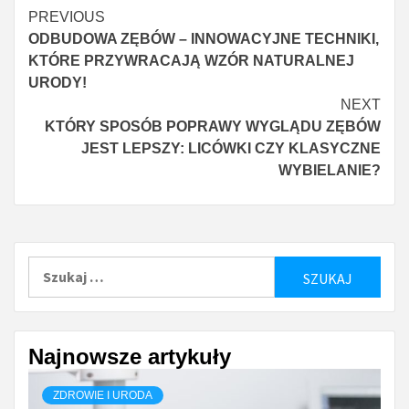
Continue
PREVIOUS
ODBUDOWA ZĘBÓW – INNOWACYJNE TECHNIKI,
Reading
KTÓRE PRZYWRACAJĄ WZÓR NATURALNEJ
URODY!
NEXT
KTÓRY SPOSÓB POPRAWY WYGLĄDU ZĘBÓW
JEST LEPSZY: LICÓWKI CZY KLASYCZNE
WYBIELANIE?
Szukaj:
Najnowsze artykuły
ZDROWIE I URODA