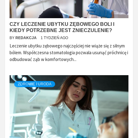
CZY LECZENIE UBYTKU ZĘBOWEGO BOLI I
KIEDY POTRZEBNE JEST ZNIECZULENIE?
BY
REDAKCJA
1 TYDZIEŃ AGO
Leczenie ubytku zębowego najczęściej nie wiąże się z silnym
bólem. Współczesna stomatologia pozwala usunąć próchnicę i
odbudować ząb w komfortowych...
ZDROWIE I URODA