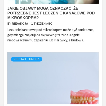
JAKIE OBJAWY MOGĄ OZNACZAĆ, ŻE
POTRZEBNE JEST LECZENIE KANAŁOWE POD
MIKROSKOPEM?
BY
REDAKCJA
1 TYDZIEŃ AGO
Leczenie kanałowe pod mikroskopem może być konieczne,
gdy miazga znajdująca się wewnątrz zęba ulegnie
nieodwracalnemu zapaleniu lub martwicy, a budowa...
ZDROWIE I URODA