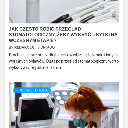
JAK CZĘSTO ROBIĆ PRZEGLĄD
STOMATOLOGICZNY, ŻEBY WYKRYĆ UBYTKI NA
WCZESNYM ETAPIE?
BY
REDAKCJA
7 DNI AGO
Próchnica może przez długi czas rozwijać się bez bólu i innych
wyraźnych objawów. Dlatego przegląd stomatologiczny warto
wykonywać regularnie, zanim...
ZDROWIE I URODA