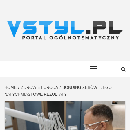
Skip
to
content
VSTYL.PL
OGÓLNOTEMATYCZNY PORTAL INFORMACYJNY
Primary
Menu
HOME
ZDROWIE I URODA
BONDING ZĘBÓW I JEGO
NATYCHMIASTOWE REZULTATY