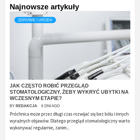
Najnowsze artykuły
ZDROWIE I URODA
JAK CZĘSTO ROBIĆ PRZEGLĄD
STOMATOLOGICZNY, ŻEBY WYKRYĆ UBYTKI NA
WCZESNYM ETAPIE?
BY
REDAKCJA
6 DNI AGO
Próchnica może przez długi czas rozwijać się bez bólu i innych
wyraźnych objawów. Dlatego przegląd stomatologiczny warto
wykonywać regularnie, zanim...