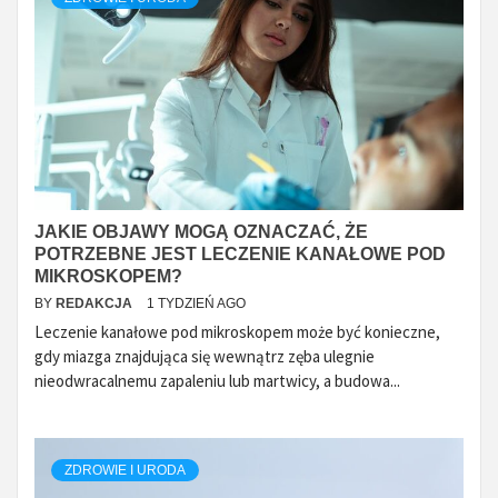
JAKIE OBJAWY MOGĄ OZNACZAĆ, ŻE
POTRZEBNE JEST LECZENIE KANAŁOWE POD
MIKROSKOPEM?
BY
REDAKCJA
1 TYDZIEŃ AGO
Leczenie kanałowe pod mikroskopem może być konieczne,
gdy miazga znajdująca się wewnątrz zęba ulegnie
nieodwracalnemu zapaleniu lub martwicy, a budowa...
ZDROWIE I URODA