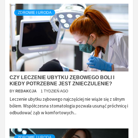
ZDROWIE I URODA
CZY LECZENIE UBYTKU ZĘBOWEGO BOLI I
KIEDY POTRZEBNE JEST ZNIECZULENIE?
BY
REDAKCJA
1 TYDZIEŃ AGO
Leczenie ubytku zębowego najczęściej nie wiąże się z silnym
bólem. Współczesna stomatologia pozwala usunąć próchnicę i
odbudować ząb w komfortowych...
ZDROWIE I URODA