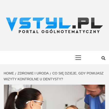
Skip
to
content
VSTYL.PL
OGÓLNOTEMATYCZNY PORTAL INFORMACYJNY
Primary
Menu
HOME
ZDROWIE I URODA
CO SIĘ DZIEJE, GDY POMIJASZ
WIZYTY KONTROLNE U DENTYSTY?