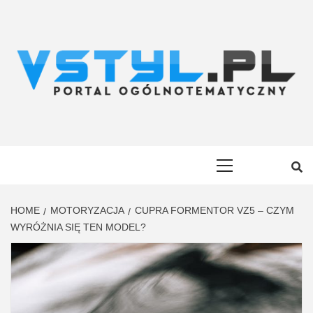
Skip
to
content
VSTYL.PL
OGÓLNOTEMATYCZNY PORTAL INFORMACYJNY
Primary
Menu
HOME
MOTORYZACJA
CUPRA FORMENTOR VZ5 – CZYM
WYRÓŻNIA SIĘ TEN MODEL?