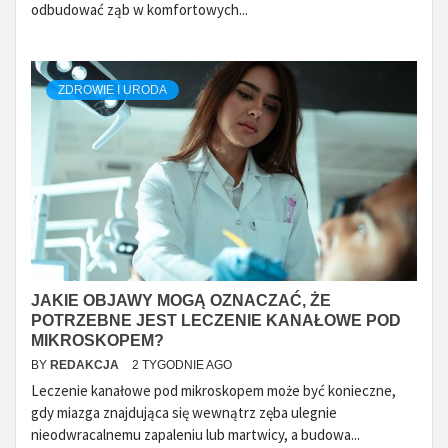
odbudować ząb w komfortowych...
ZDROWIE I URODA
JAKIE OBJAWY MOGĄ OZNACZAĆ, ŻE
POTRZEBNE JEST LECZENIE KANAŁOWE POD
MIKROSKOPEM?
BY
REDAKCJA
2 TYGODNIE AGO
Leczenie kanałowe pod mikroskopem może być konieczne,
gdy miazga znajdująca się wewnątrz zęba ulegnie
nieodwracalnemu zapaleniu lub martwicy, a budowa...