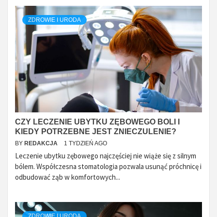
ZDROWIE I URODA
CZY LECZENIE UBYTKU ZĘBOWEGO BOLI I
KIEDY POTRZEBNE JEST ZNIECZULENIE?
BY
REDAKCJA
1 TYDZIEŃ AGO
Leczenie ubytku zębowego najczęściej nie wiąże się z silnym
bólem. Współczesna stomatologia pozwala usunąć próchnicę i
odbudować ząb w komfortowych...
ZDROWIE I URODA