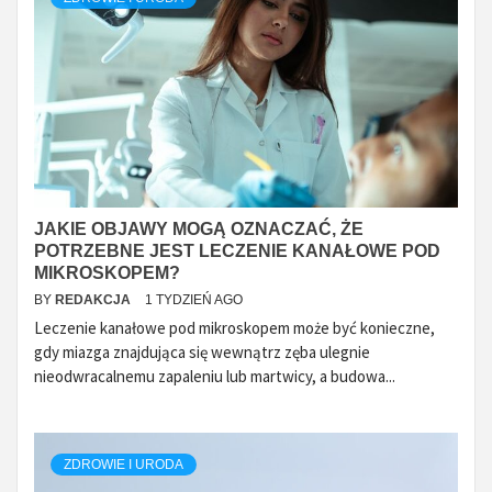
JAKIE OBJAWY MOGĄ OZNACZAĆ, ŻE
POTRZEBNE JEST LECZENIE KANAŁOWE POD
MIKROSKOPEM?
BY
REDAKCJA
1 TYDZIEŃ AGO
Leczenie kanałowe pod mikroskopem może być konieczne,
gdy miazga znajdująca się wewnątrz zęba ulegnie
nieodwracalnemu zapaleniu lub martwicy, a budowa...
ZDROWIE I URODA