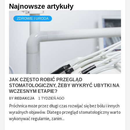
Najnowsze artykuły
ZDROWIE I URODA
JAK CZĘSTO ROBIĆ PRZEGLĄD
STOMATOLOGICZNY, ŻEBY WYKRYĆ UBYTKI NA
WCZESNYM ETAPIE?
BY
REDAKCJA
1 TYDZIEŃ AGO
Próchnica może przez długi czas rozwijać się bez bólu i innych
wyraźnych objawów. Dlatego przegląd stomatologiczny warto
wykonywać regularnie, zanim...