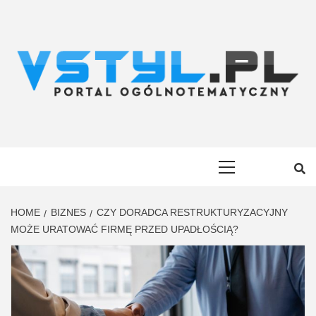
Skip
to
content
VSTYL.PL
OGÓLNOTEMATYCZNY PORTAL INFORMACYJNY
Primary
Menu
HOME
BIZNES
CZY DORADCA RESTRUKTURYZACYJNY
MOŻE URATOWAĆ FIRMĘ PRZED UPADŁOŚCIĄ?