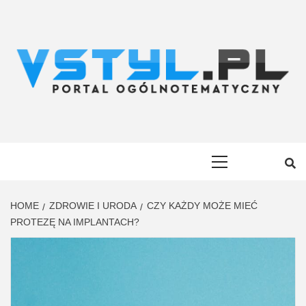
Skip
to
content
VSTYL.PL
OGÓLNOTEMATYCZNY PORTAL INFORMACYJNY
Primary
Menu
HOME
ZDROWIE I URODA
CZY KAŻDY MOŻE MIEĆ
PROTEZĘ NA IMPLANTACH?