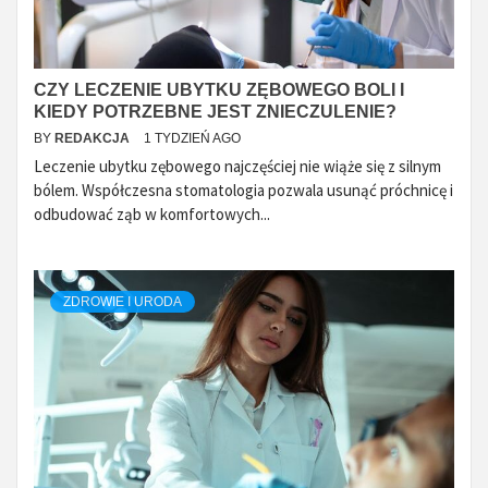
CZY LECZENIE UBYTKU ZĘBOWEGO BOLI I
KIEDY POTRZEBNE JEST ZNIECZULENIE?
BY
REDAKCJA
1 TYDZIEŃ AGO
Leczenie ubytku zębowego najczęściej nie wiąże się z silnym
bólem. Współczesna stomatologia pozwala usunąć próchnicę i
odbudować ząb w komfortowych...
ZDROWIE I URODA