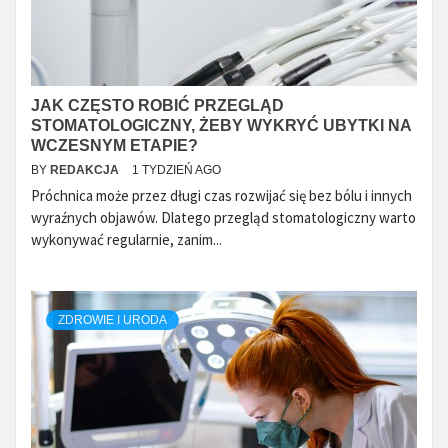
JAK CZĘSTO ROBIĆ PRZEGLĄD
STOMATOLOGICZNY, ŻEBY WYKRYĆ UBYTKI NA
WCZESNYM ETAPIE?
BY
REDAKCJA
1 TYDZIEŃ AGO
Próchnica może przez długi czas rozwijać się bez bólu i innych
wyraźnych objawów. Dlatego przegląd stomatologiczny warto
wykonywać regularnie, zanim...
ZDROWIE I URODA