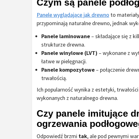
Czym są panele podłog
Panele wyglądające jak drewno
to materiał
przypominają naturalne drewno, jednak wyko
Panele laminowane
– składające się z k
strukturze drewna.
Panele winylowe (LVT)
– wykonane z wyt
łatwe w pielęgnacji.
Panele kompozytowe
– połączenie drewn
trwałością.
Ich popularność wynika z estetyki, trwałośc
wykonanych z naturalnego drewna.
Czy panele imitujące d
ogrzewania podłogow
Odpowiedź brzmi
tak
, ale pod pewnymi wa