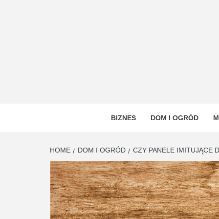
Skip
to
content
VSTYL
OGÓLNOTEMATYCZNY PORTAL INFORMAC
BIZNES
DOM I OGRÓD
M
HOME
DOM I OGRÓD
CZY PANELE IMITUJĄCE