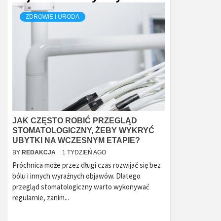
ZDROWIE I URODA
JAK CZĘSTO ROBIĆ PRZEGLĄD
STOMATOLOGICZNY, ŻEBY WYKRYĆ
UBYTKI NA WCZESNYM ETAPIE?
BY
REDAKCJA
1 TYDZIEŃ AGO
Próchnica może przez długi czas rozwijać się bez
bólu i innych wyraźnych objawów. Dlatego
przegląd stomatologiczny warto wykonywać
regularnie, zanim...