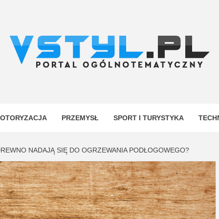
.PL
YJNY
OTORYZACJA
PRZEMYSŁ
SPORT I TURYSTYKA
TECH
 DREWNO NADAJĄ SIĘ DO OGRZEWANIA PODŁOGOWEGO?