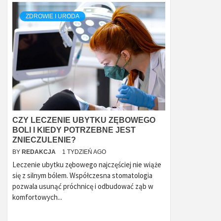
ZDROWIE I URODA
CZY LECZENIE UBYTKU ZĘBOWEGO
BOLI I KIEDY POTRZEBNE JEST
ZNIECZULENIE?
BY
REDAKCJA
1 TYDZIEŃ AGO
Leczenie ubytku zębowego najczęściej nie wiąże
się z silnym bólem. Współczesna stomatologia
pozwala usunąć próchnicę i odbudować ząb w
komfortowych...