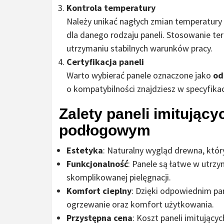
Kontrola temperatury
Należy unikać nagłych zmian temperatury
dla danego rodzaju paneli. Stosowanie t
utrzymaniu stabilnych warunków pracy.
Certyfikacja paneli
Warto wybierać panele oznaczone jako
od
o kompatybilności znajdziesz w specyfikac
Zalety paneli imitując
podłogowym
Estetyka
: Naturalny wygląd drewna, któr
Funkcjonalność
: Panele są łatwe w utrz
skomplikowanej pielęgnacji.
Komfort cieplny
: Dzięki odpowiednim p
ogrzewanie oraz komfort użytkowania.
Przystępna cena
: Koszt paneli imitujący