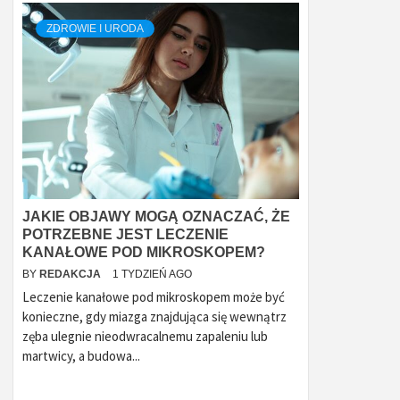
ZDROWIE I URODA
JAKIE OBJAWY MOGĄ OZNACZAĆ, ŻE
POTRZEBNE JEST LECZENIE
KANAŁOWE POD MIKROSKOPEM?
BY
REDAKCJA
1 TYDZIEŃ AGO
Leczenie kanałowe pod mikroskopem może być
konieczne, gdy miazga znajdująca się wewnątrz
zęba ulegnie nieodwracalnemu zapaleniu lub
martwicy, a budowa...