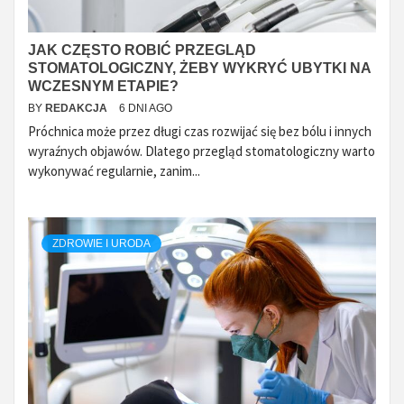
JAK CZĘSTO ROBIĆ PRZEGLĄD
STOMATOLOGICZNY, ŻEBY WYKRYĆ UBYTKI NA
WCZESNYM ETAPIE?
BY
REDAKCJA
6 DNI AGO
Próchnica może przez długi czas rozwijać się bez bólu i innych
wyraźnych objawów. Dlatego przegląd stomatologiczny warto
wykonywać regularnie, zanim...
ZDROWIE I URODA