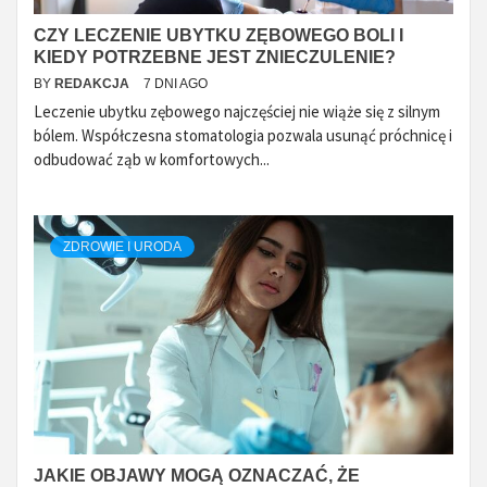
CZY LECZENIE UBYTKU ZĘBOWEGO BOLI I
KIEDY POTRZEBNE JEST ZNIECZULENIE?
BY
REDAKCJA
7 DNI AGO
Leczenie ubytku zębowego najczęściej nie wiąże się z silnym
bólem. Współczesna stomatologia pozwala usunąć próchnicę i
odbudować ząb w komfortowych...
ZDROWIE I URODA
JAKIE OBJAWY MOGĄ OZNACZAĆ, ŻE