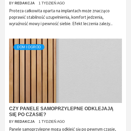
BY
REDAKCJA
1 TYDZIEŃ AGO
Proteza całkowita oparta na implantach może znacząco
poprawić stabilność uzupełnienia, komfort jedzenia,
wyraźność mowy i pewność siebie. Efekt leczenia zależy...
DOM I OGRÓD
CZY PANELE SAMOPRZYLEPNE ODKLEJAJĄ
SIĘ PO CZASIE?
BY
REDAKCJA
1 TYDZIEŃ AGO
Panele samoprzylepne mogą odkleić się po pewnym czasie,