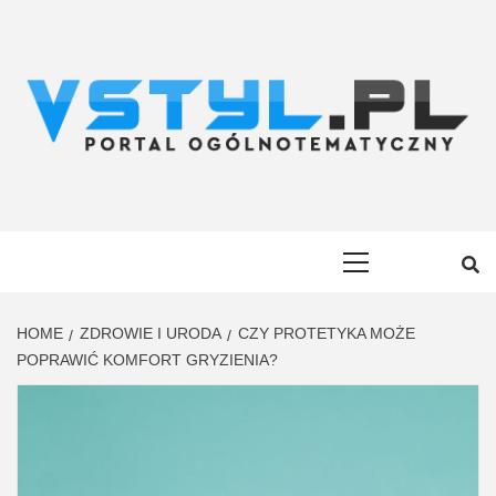
Skip
to
content
VSTYL.PL
OGÓLNOTEMATYCZNY PORTAL INFORMACYJNY
Primary
Menu
HOME
ZDROWIE I URODA
CZY PROTETYKA MOŻE
POPRAWIĆ KOMFORT GRYZIENIA?