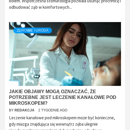
bólem. Współczesna stomatologia pozwala usunąć próchnicę i
odbudować ząb w komfortowych...
ZDROWIE I URODA
JAKIE OBJAWY MOGĄ OZNACZAĆ, ŻE
POTRZEBNE JEST LECZENIE KANAŁOWE POD
MIKROSKOPEM?
BY
REDAKCJA
2 TYGODNIE AGO
Leczenie kanałowe pod mikroskopem może być konieczne,
gdy miazga znajdująca się wewnątrz zęba ulegnie