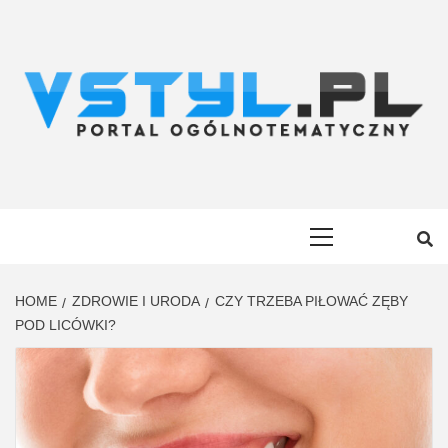
Skip
to
content
VSTYL.PL
OGÓLNOTEMATYCZNY PORTAL INFORMACYJNY
Primary
Menu
HOME
ZDROWIE I URODA
CZY TRZEBA PIŁOWAĆ ZĘBY
POD LICÓWKI?