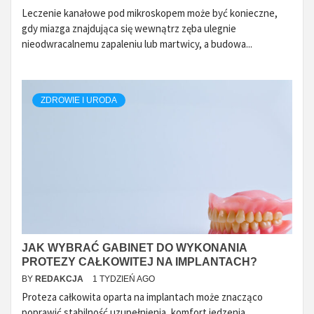
Leczenie kanałowe pod mikroskopem może być konieczne,
gdy miazga znajdująca się wewnątrz zęba ulegnie
nieodwracalnemu zapaleniu lub martwicy, a budowa...
ZDROWIE I URODA
JAK WYBRAĆ GABINET DO WYKONANIA
PROTEZY CAŁKOWITEJ NA IMPLANTACH?
BY
REDAKCJA
1 TYDZIEŃ AGO
Proteza całkowita oparta na implantach może znacząco
poprawić stabilność uzupełnienia, komfort jedzenia,