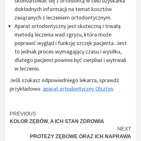
skonsultować się z ortodontą w celu uzyskania
dokładnych informacji na temat kosztów
związanych z leczeniem ortodontycznym.
Aparat ortodontyczny jest skuteczną i trwałą
metodą leczenia wad zgryzu, która może
poprawić wygląd i funkcję szczęk pacjenta. Jest
to jednak proces wymagający czasu i wysiłku,
dlatego pacjenci powinni być cierpliwi i wytrwali
w leczeniu.
Jeśli szukasz odpowiedniego lekarza, sprawdź
przykładowo:
aparat ortodontyczny Olsztyn
.
Continue
PREVIOUS
KOLOR ZĘBÓW, A ICH STAN ZDROWIA
Reading
NEXT
PROTEZY ZĘBOWE ORAZ ICH NAPRAWA