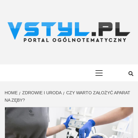
Skip
to
content
VSTYL.PL
OGÓLNOTEMATYCZNY PORTAL INFORMACYJNY
Primary
Menu
HOME
ZDROWIE I URODA
CZY WARTO ZAŁOŻYĆ APARAT
NA ZĘBY?