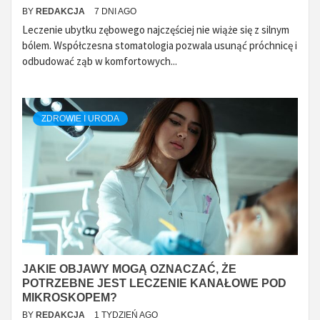
BY
REDAKCJA
7 DNI AGO
Leczenie ubytku zębowego najczęściej nie wiąże się z silnym
bólem. Współczesna stomatologia pozwala usunąć próchnicę i
odbudować ząb w komfortowych...
ZDROWIE I URODA
JAKIE OBJAWY MOGĄ OZNACZAĆ, ŻE
POTRZEBNE JEST LECZENIE KANAŁOWE POD
MIKROSKOPEM?
BY
REDAKCJA
1 TYDZIEŃ AGO