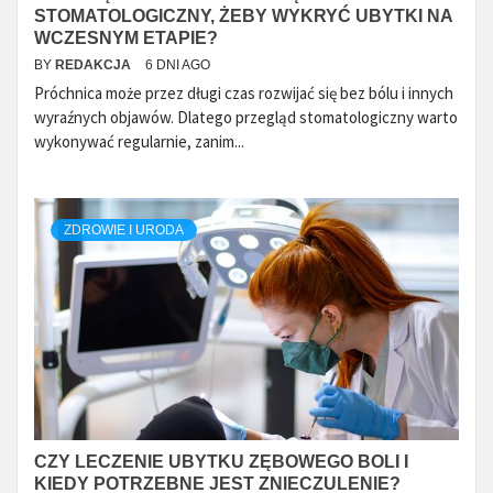
STOMATOLOGICZNY, ŻEBY WYKRYĆ UBYTKI NA
WCZESNYM ETAPIE?
BY
REDAKCJA
6 DNI AGO
Próchnica może przez długi czas rozwijać się bez bólu i innych
wyraźnych objawów. Dlatego przegląd stomatologiczny warto
wykonywać regularnie, zanim...
ZDROWIE I URODA
CZY LECZENIE UBYTKU ZĘBOWEGO BOLI I
KIEDY POTRZEBNE JEST ZNIECZULENIE?