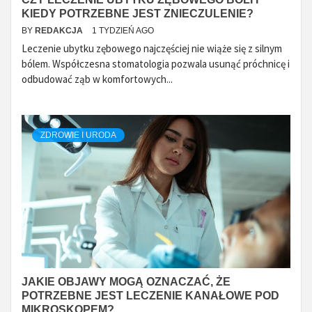
KIEDY POTRZEBNE JEST ZNIECZULENIE?
BY
REDAKCJA
1 TYDZIEŃ AGO
Leczenie ubytku zębowego najczęściej nie wiąże się z silnym
bólem. Współczesna stomatologia pozwala usunąć próchnicę i
odbudować ząb w komfortowych...
ZDROWIE I URODA
JAKIE OBJAWY MOGĄ OZNACZAĆ, ŻE
POTRZEBNE JEST LECZENIE KANAŁOWE POD
MIKROSKOPEM?