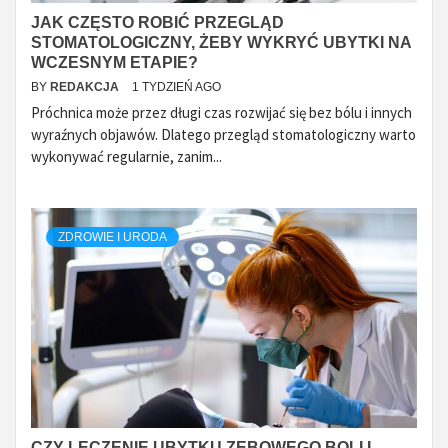
JAK CZĘSTO ROBIĆ PRZEGLĄD
STOMATOLOGICZNY, ŻEBY WYKRYĆ UBYTKI NA
WCZESNYM ETAPIE?
BY
REDAKCJA
1 TYDZIEŃ AGO
Próchnica może przez długi czas rozwijać się bez bólu i innych
wyraźnych objawów. Dlatego przegląd stomatologiczny warto
wykonywać regularnie, zanim...
ZDROWIE I URODA
CZY LECZENIE UBYTKU ZĘBOWEGO BOLI I