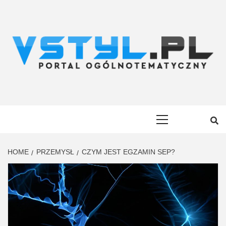
Skip
to
content
VSTYL.PL
OGÓLNOTEMATYCZNY PORTAL INFORMACYJNY
Primary
Menu
HOME
PRZEMYSŁ
CZYM JEST EGZAMIN SEP?