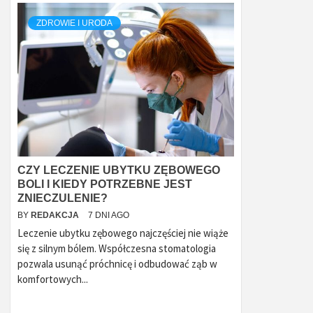
ZDROWIE I URODA
CZY LECZENIE UBYTKU ZĘBOWEGO
BOLI I KIEDY POTRZEBNE JEST
ZNIECZULENIE?
BY
REDAKCJA
7 DNI AGO
Leczenie ubytku zębowego najczęściej nie wiąże
się z silnym bólem. Współczesna stomatologia
pozwala usunąć próchnicę i odbudować ząb w
komfortowych...