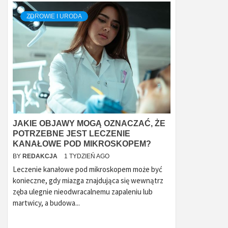
ZDROWIE I URODA
JAKIE OBJAWY MOGĄ OZNACZAĆ, ŻE
POTRZEBNE JEST LECZENIE
KANAŁOWE POD MIKROSKOPEM?
BY
REDAKCJA
1 TYDZIEŃ AGO
Leczenie kanałowe pod mikroskopem może być
konieczne, gdy miazga znajdująca się wewnątrz
zęba ulegnie nieodwracalnemu zapaleniu lub
martwicy, a budowa...