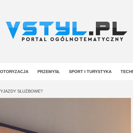
.PL
YJNY
OTORYZACJA
PRZEMYSŁ
SPORT I TURYSTYKA
TECH
 WYJAZDY SŁUŻBOWE?