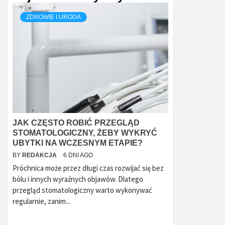
ZDROWIE I URODA
JAK CZĘSTO ROBIĆ PRZEGLĄD
STOMATOLOGICZNY, ŻEBY WYKRYĆ
UBYTKI NA WCZESNYM ETAPIE?
BY
REDAKCJA
6 DNI AGO
Próchnica może przez długi czas rozwijać się bez
bólu i innych wyraźnych objawów. Dlatego
przegląd stomatologiczny warto wykonywać
regularnie, zanim...