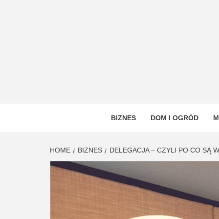
Skip
to
content
VSTYL
OGÓLNOTEMATYCZNY PORTAL INFORMAC
BIZNES
DOM I OGRÓD
M
HOME
BIZNES
DELEGACJA – CZYLI PO CO SĄ