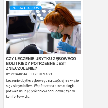
ZDROWIE I URODA
CZY LECZENIE UBYTKU ZĘBOWEGO
BOLI I KIEDY POTRZEBNE JEST
ZNIECZULENIE?
BY
REDAKCJA
1 TYDZIEŃ AGO
Leczenie ubytku zębowego najczęściej nie wiąże
się z silnym bólem. Współczesna stomatologia
pozwala usunąć próchnicę i odbudować ząb w
komfortowych...