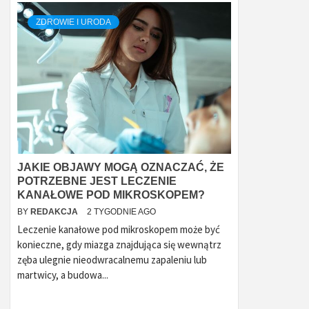
ZDROWIE I URODA
JAKIE OBJAWY MOGĄ OZNACZAĆ, ŻE
POTRZEBNE JEST LECZENIE
KANAŁOWE POD MIKROSKOPEM?
BY
REDAKCJA
2 TYGODNIE AGO
Leczenie kanałowe pod mikroskopem może być
konieczne, gdy miazga znajdująca się wewnątrz
zęba ulegnie nieodwracalnemu zapaleniu lub
martwicy, a budowa...