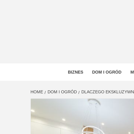
Skip
to
content
VSTYL
OGÓLNOTEMATYCZNY PORTAL INFORMAC
BIZNES
DOM I OGRÓD
M
HOME
DOM I OGRÓD
DLACZEGO EKSKLUZYWNE