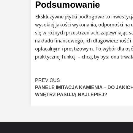
Podsumowanie
Ekskluzywne płytki podłogowe to inwestycja,
wysokiej jakości wykonania, odporności n
się w różnych przestrzeniach, zapewniając 
nakładu finansowego, ich długowieczność i 
opłacalnym i prestiżowym. To wybór dla osób
praktycznej funkcji – chcą, by była ona trw
Continue
PREVIOUS
PANELE IMITACJA KAMIENIA – DO JAKIC
Reading
WNĘTRZ PASUJĄ NAJLEPIEJ?