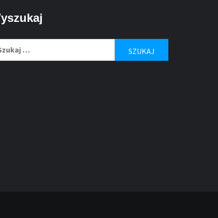
yszukaj
ukaj: