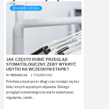
ZDROWIE I URODA
JAK CZĘSTO ROBIĆ PRZEGLĄD
STOMATOLOGICZNY, ŻEBY WYKRYĆ
UBYTKI NA WCZESNYM ETAPIE?
BY
REDAKCJA
1 TYDZIEŃ AGO
Próchnica może przez długi czas rozwijać się bez
bólu i innych wyraźnych objawów. Dlatego
przegląd stomatologiczny warto wykonywać
regularnie, zanim...