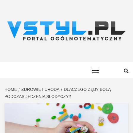
Skip
to
content
VSTYL.PL
OGÓLNOTEMATYCZNY PORTAL INFORMACYJNY
Primary
Menu
HOME
ZDROWIE I URODA
DLACZEGO ZĘBY BOLĄ
PODCZAS JEDZENIA SŁODYCZY?