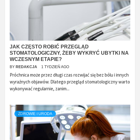
JAK CZĘSTO ROBIĆ PRZEGLĄD
STOMATOLOGICZNY, ŻEBY WYKRYĆ UBYTKI NA
WCZESNYM ETAPIE?
BY
REDAKCJA
1 TYDZIEŃ AGO
Próchnica może przez długi czas rozwijać się bez bólu i innych
wyraźnych objawów. Dlatego przegląd stomatologiczny warto
wykonywać regularnie, zanim...
ZDROWIE I URODA