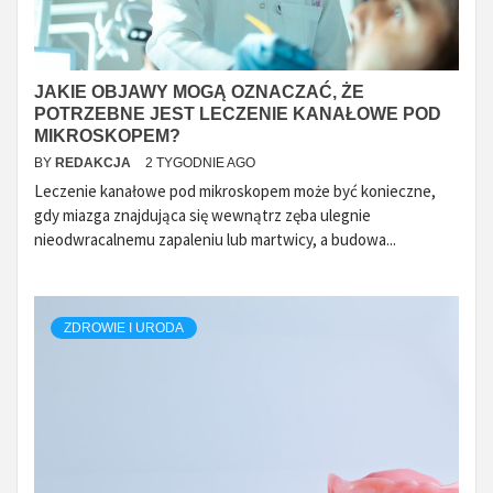
JAKIE OBJAWY MOGĄ OZNACZAĆ, ŻE
POTRZEBNE JEST LECZENIE KANAŁOWE POD
MIKROSKOPEM?
BY
REDAKCJA
2 TYGODNIE AGO
Leczenie kanałowe pod mikroskopem może być konieczne,
gdy miazga znajdująca się wewnątrz zęba ulegnie
nieodwracalnemu zapaleniu lub martwicy, a budowa...
ZDROWIE I URODA