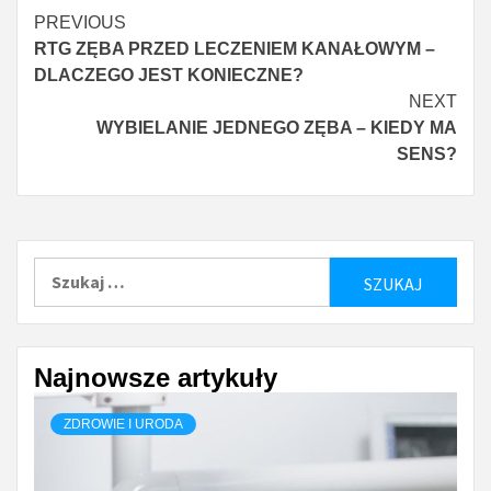
Continue
PREVIOUS
RTG ZĘBA PRZED LECZENIEM KANAŁOWYM –
Reading
DLACZEGO JEST KONIECZNE?
NEXT
WYBIELANIE JEDNEGO ZĘBA – KIEDY MA
SENS?
Szukaj:
Najnowsze artykuły
ZDROWIE I URODA