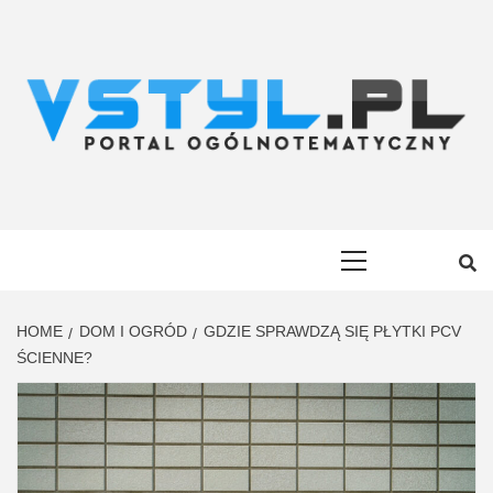
Skip
to
content
VSTYL.PL
OGÓLNOTEMATYCZNY PORTAL INFORMACYJNY
Primary
Menu
HOME
DOM I OGRÓD
GDZIE SPRAWDZĄ SIĘ PŁYTKI PCV
ŚCIENNE?