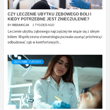
CZY LECZENIE UBYTKU ZĘBOWEGO BOLI I
KIEDY POTRZEBNE JEST ZNIECZULENIE?
BY
REDAKCJA
1 TYDZIEŃ AGO
Leczenie ubytku zębowego najczęściej nie wiąże się z silnym
bólem. Współczesna stomatologia pozwala usunąć próchnicę i
odbudować ząb w komfortowych...
ZDROWIE I URODA