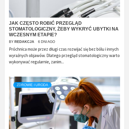
JAK CZĘSTO ROBIĆ PRZEGLĄD
STOMATOLOGICZNY, ŻEBY WYKRYĆ UBYTKI NA
WCZESNYM ETAPIE?
BY
REDAKCJA
6 DNI AGO
Próchnica może przez długi czas rozwijać się bez bólu i innych
wyraźnych objawów. Dlatego przegląd stomatologiczny warto
wykonywać regularnie, zanim...
ZDROWIE I URODA