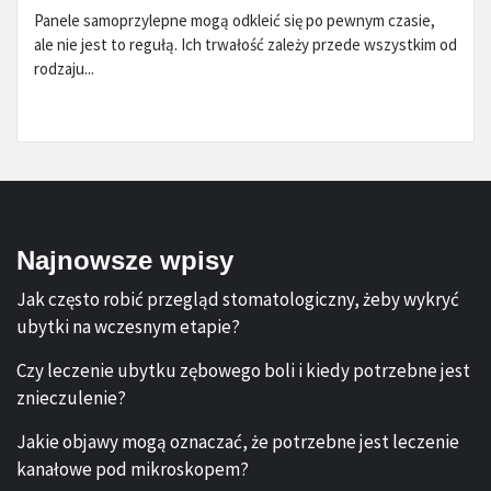
Panele samoprzylepne mogą odkleić się po pewnym czasie,
ale nie jest to regułą. Ich trwałość zależy przede wszystkim od
rodzaju...
Najnowsze wpisy
Jak często robić przegląd stomatologiczny, żeby wykryć
ubytki na wczesnym etapie?
Czy leczenie ubytku zębowego boli i kiedy potrzebne jest
znieczulenie?
Jakie objawy mogą oznaczać, że potrzebne jest leczenie
kanałowe pod mikroskopem?