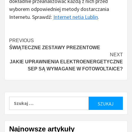
dokładnie przeanalizować każdą z nich przed
wyborem odpowiedniej metody dostarczania
Internetu. Sprawdź:
Internet netia Lublin
.
Continue
PREVIOUS
ŚWIĄTECZNE ZESTAWY PREZENTOWE
Reading
NEXT
JAKIE UPRAWNIENIA ELEKTROENERGETYCZNE
SEP SĄ WYMAGANE W FOTOWOLTAICE?
Szukaj:
Najnowsze artykuły