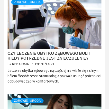
ZDROWIE I URODA
CZY LECZENIE UBYTKU ZĘBOWEGO BOLI I
KIEDY POTRZEBNE JEST ZNIECZULENIE?
BY
REDAKCJA
1 TYDZIEŃ AGO
Leczenie ubytku zębowego najczęściej nie wiąże się z silnym
bólem. Współczesna stomatologia pozwala usunąć próchnicę i
odbudować ząb w komfortowych...
ZDROWIE I URODA