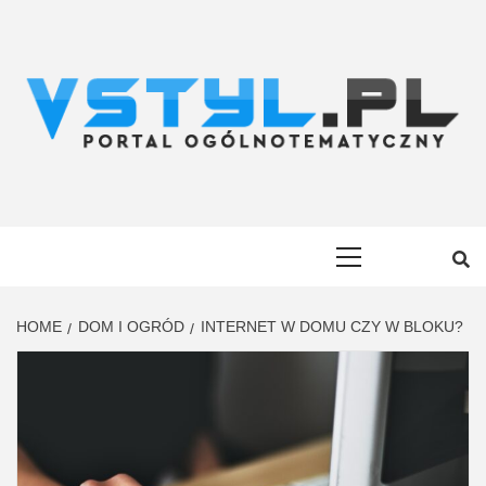
Skip
to
content
VSTYL.PL
OGÓLNOTEMATYCZNY PORTAL INFORMACYJNY
Primary
Menu
HOME
DOM I OGRÓD
INTERNET W DOMU CZY W BLOKU?