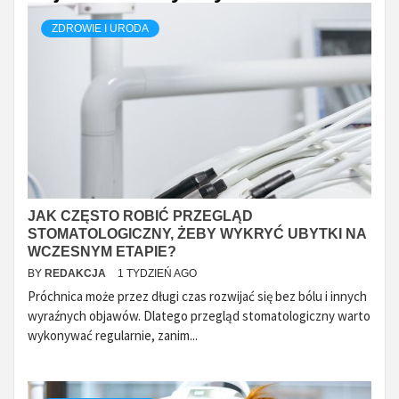
ZDROWIE I URODA
JAK CZĘSTO ROBIĆ PRZEGLĄD
STOMATOLOGICZNY, ŻEBY WYKRYĆ UBYTKI NA
WCZESNYM ETAPIE?
BY
REDAKCJA
1 TYDZIEŃ AGO
Próchnica może przez długi czas rozwijać się bez bólu i innych
wyraźnych objawów. Dlatego przegląd stomatologiczny warto
wykonywać regularnie, zanim...