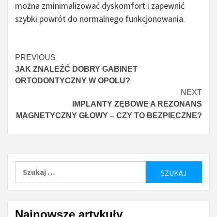
można zminimalizować dyskomfort i zapewnić
szybki powrót do normalnego funkcjonowania.
Continue
PREVIOUS
JAK ZNALEŹĆ DOBRY GABINET
Reading
ORTODONTYCZNY W OPOLU?
NEXT
IMPLANTY ZĘBOWE A REZONANS
MAGNETYCZNY GŁOWY – CZY TO BEZPIECZNE?
Szukaj:
Najnowsze artykuły