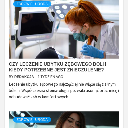
ZDROWIE I URODA
CZY LECZENIE UBYTKU ZĘBOWEGO BOLI I
KIEDY POTRZEBNE JEST ZNIECZULENIE?
BY
REDAKCJA
1 TYDZIEŃ AGO
Leczenie ubytku zębowego najczęściej nie wiąże się z silnym
bólem. Współczesna stomatologia pozwala usunąć próchnicę i
odbudować ząb w komfortowych...
ZDROWIE I URODA