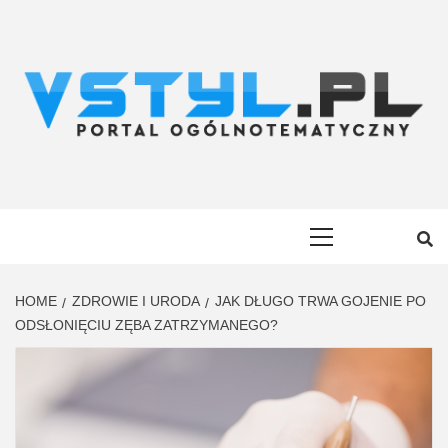
Skip
to
content
VSTYL.PL
OGÓLNOTEMATYCZNY PORTAL INFORMACYJNY
Primary
Menu
HOME
ZDROWIE I URODA
JAK DŁUGO TRWA GOJENIE PO
ODSŁONIĘCIU ZĘBA ZATRZYMANEGO?