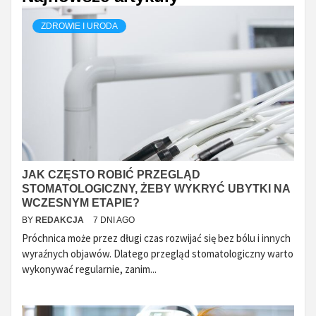
ZDROWIE I URODA
JAK CZĘSTO ROBIĆ PRZEGLĄD
STOMATOLOGICZNY, ŻEBY WYKRYĆ UBYTKI NA
WCZESNYM ETAPIE?
BY
REDAKCJA
7 DNI AGO
Próchnica może przez długi czas rozwijać się bez bólu i innych
wyraźnych objawów. Dlatego przegląd stomatologiczny warto
wykonywać regularnie, zanim...