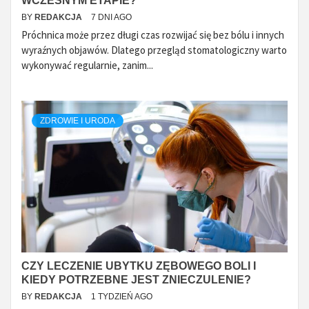
WCZESNYM ETAPIE?
BY
REDAKCJA
7 DNI AGO
Próchnica może przez długi czas rozwijać się bez bólu i innych
wyraźnych objawów. Dlatego przegląd stomatologiczny warto
wykonywać regularnie, zanim...
ZDROWIE I URODA
CZY LECZENIE UBYTKU ZĘBOWEGO BOLI I
KIEDY POTRZEBNE JEST ZNIECZULENIE?
BY
REDAKCJA
1 TYDZIEŃ AGO