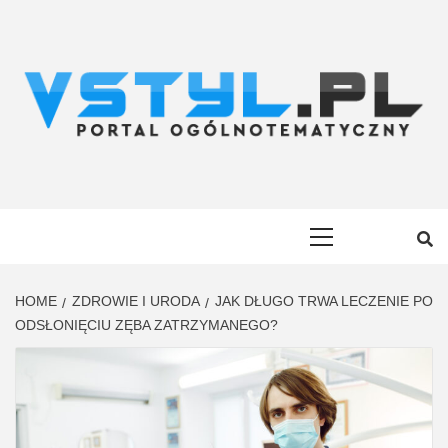
Skip
to
content
VSTYL.PL
OGÓLNOTEMATYCZNY PORTAL INFORMACYJNY
Primary
Menu
HOME
ZDROWIE I URODA
JAK DŁUGO TRWA LECZENIE PO
ODSŁONIĘCIU ZĘBA ZATRZYMANEGO?