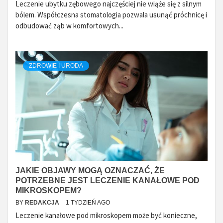
Leczenie ubytku zębowego najczęściej nie wiąże się z silnym
bólem. Współczesna stomatologia pozwala usunąć próchnicę i
odbudować ząb w komfortowych...
ZDROWIE I URODA
JAKIE OBJAWY MOGĄ OZNACZAĆ, ŻE
POTRZEBNE JEST LECZENIE KANAŁOWE POD
MIKROSKOPEM?
BY
REDAKCJA
1 TYDZIEŃ AGO
Leczenie kanałowe pod mikroskopem może być konieczne,