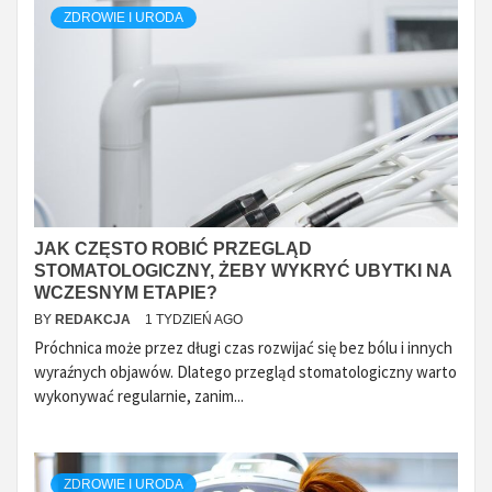
ZDROWIE I URODA
JAK CZĘSTO ROBIĆ PRZEGLĄD
STOMATOLOGICZNY, ŻEBY WYKRYĆ UBYTKI NA
WCZESNYM ETAPIE?
BY
REDAKCJA
1 TYDZIEŃ AGO
Próchnica może przez długi czas rozwijać się bez bólu i innych
wyraźnych objawów. Dlatego przegląd stomatologiczny warto
wykonywać regularnie, zanim...
ZDROWIE I URODA