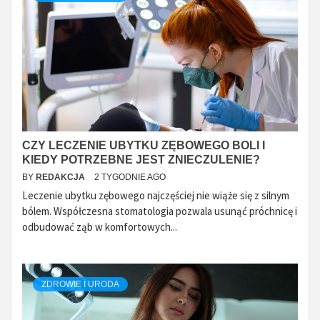
CZY LECZENIE UBYTKU ZĘBOWEGO BOLI I
KIEDY POTRZEBNE JEST ZNIECZULENIE?
BY
REDAKCJA
2 TYGODNIE AGO
Leczenie ubytku zębowego najczęściej nie wiąże się z silnym
bólem. Współczesna stomatologia pozwala usunąć próchnicę i
odbudować ząb w komfortowych...
ZDROWIE I URODA