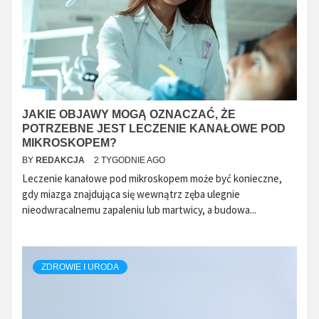
JAKIE OBJAWY MOGĄ OZNACZAĆ, ŻE
POTRZEBNE JEST LECZENIE KANAŁOWE POD
MIKROSKOPEM?
BY
REDAKCJA
2 TYGODNIE AGO
Leczenie kanałowe pod mikroskopem może być konieczne,
gdy miazga znajdująca się wewnątrz zęba ulegnie
nieodwracalnemu zapaleniu lub martwicy, a budowa...
ZDROWIE I URODA