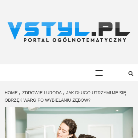
Skip
to
content
VSTYL.PL
OGÓLNOTEMATYCZNY PORTAL INFORMACYJNY
Primary
Menu
HOME
ZDROWIE I URODA
JAK DŁUGO UTRZYMUJE SIĘ
OBRZĘK WARG PO WYBIELANIU ZĘBÓW?