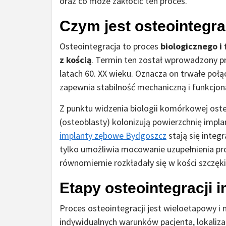
oraz co może zakłócić ten proces.
Czym jest osteointegra
Osteointegracja to proces
biologicznego i
z kością
. Termin ten został wprowadzony p
latach 60. XX wieku. Oznacza on trwałe połą
zapewnia stabilność mechaniczną i funkcjon
Z punktu widzenia biologii komórkowej osteo
(osteoblasty) kolonizują powierzchnię impla
implanty zębowe Bydgoszcz
stają się integ
tylko umożliwia mocowanie uzupełnienia pro
równomiernie rozkładały się w kości szczęki
Etapy osteointegracji
Proces osteointegracji jest wieloetapowy i
indywidualnych warunków pacjenta, lokaliza