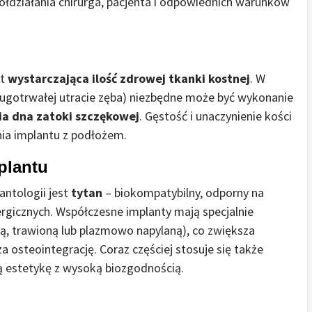
półdziałania chirurga, pacjenta i odpowiednich warunków
st
wystarczająca ilość zdrowej tkanki kostnej
. W
ługotrwałej utracie zęba) niezbędne może być wykonanie
ia dna zatoki szczękowej
. Gęstość i unaczynienie kości
enia implantu z podłożem.
mplantu
ntologii jest
tytan
– biokompatybilny, odporny na
lergicznych. Współczesne implanty mają specjalnie
, trawioną lub plazmowo napylaną), co zwiększa
 osteointegrację. Coraz częściej stosuje się także
zą estetykę z wysoką biozgodnością.