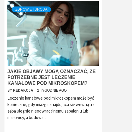
ZDROWIE I URODA
JAKIE OBJAWY MOGĄ OZNACZAĆ, ŻE
POTRZEBNE JEST LECZENIE
KANAŁOWE POD MIKROSKOPEM?
BY
REDAKCJA
2 TYGODNIE AGO
Leczenie kanałowe pod mikroskopem może być
konieczne, gdy miazga znajdująca się wewnątrz
zęba ulegnie nieodwracalnemu zapaleniu lub
martwicy, a budowa...