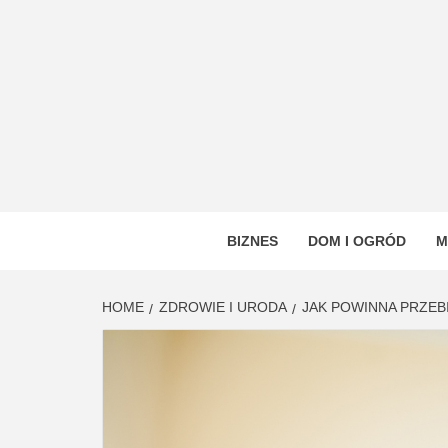
Skip
to
content
VSTYL
OGÓLNOTEMATYCZNY PORTAL INFORMAC
BIZNES
DOM I OGRÓD
M
HOME
ZDROWIE I URODA
JAK POWINNA PRZE