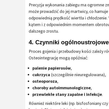
Precyzja wykonania zabiegu ma ogromne zna
może prowadzić do jej martwicy, co hamuje 
odpowiednią prędkość wiertła i chłodzenie
kątem i z odpowiednim momentem obrotowy
dalszego zrostu.
4. Czynniki ogólnoustrojowe
Proces gojenia i przebudowy kości zależy r
Osteointegrację mogą opóźniać:
palenie papierosów
,
cukrzyca
(szczególnie nieuregulowana),
osteoporoza
,
choroby autoimmunologiczne
,
przewlekłe stany zapalne i infekcje
.
Również niektóre leki (np. bisfosfoniany cz