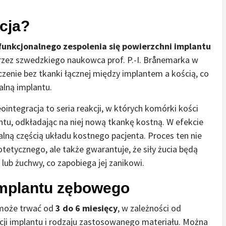
cja?
 funkcjonalnego zespolenia się powierzchni implantu
rzez szwedzkiego naukowca prof. P.-I. Brånemarka w
czenie bez tkanki łącznej między implantem a kością, co
alną implantu.
integracja to seria reakcji, w których komórki kości
ntu, odkładając na niej nową tkankę kostną. W efekcie
ralną częścią układu kostnego pacjenta. Proces ten nie
tetycznego, ale także gwarantuje, że siły żucia będą
 lub żuchwy, co zapobiega jej zanikowi.
 implantu zębowego
 może trwać od
3 do 6 miesięcy
, w zależności od
cji implantu i rodzaju zastosowanego materiału. Można