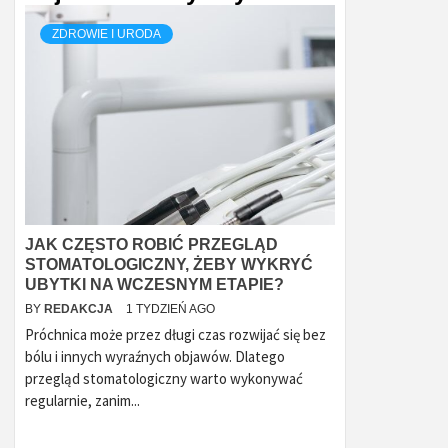
ZDROWIE I URODA
JAK CZĘSTO ROBIĆ PRZEGLĄD
STOMATOLOGICZNY, ŻEBY WYKRYĆ
UBYTKI NA WCZESNYM ETAPIE?
BY
REDAKCJA
1 TYDZIEŃ AGO
Próchnica może przez długi czas rozwijać się bez
bólu i innych wyraźnych objawów. Dlatego
przegląd stomatologiczny warto wykonywać
regularnie, zanim...