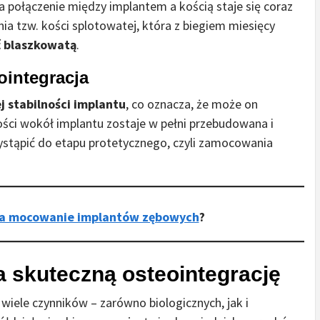
 połączenie między implantem a kością staje się coraz
nia tzw. kości splotowatej, która z biegiem miesięcy
ć blaszkowatą
.
eointegracja
j stabilności implantu
, co oznacza, że może on
 kości wokół implantu zostaje w pełni przebudowana i
stąpić do etapu protetycznego, czyli zamocowania
ga mocowanie implantów zębowych
?
a skuteczną osteointegrację
 wiele czynników – zarówno biologicznych, jak i