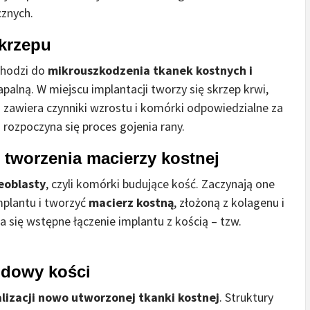
cznych.
skrzepu
chodzi do
mikrouszkodzenia tkanek kostnych i
apalną. W miejscu implantacji tworzy się skrzep krwi,
– zawiera czynniki wzrostu i komórki odpowiedzialne za
i rozpoczyna się proces gojenia rany.
i tworzenia macierzy kostnej
eoblasty
, czyli komórki budujące kość. Zaczynają one
mplantu i tworzyć
macierz kostną
, złożoną z kolagenu i
a się wstępne łączenie implantu z kością – tzw.
budowy kości
lizacji nowo utworzonej tkanki kostnej
. Struktury