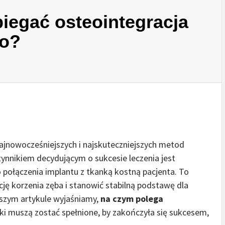
iegać osteointegracja
go?
ajnowocześniejszych i najskuteczniejszych metod
nnikiem decydującym o sukcesie leczenia jest
go połączenia implantu z tkanką kostną pacjenta. To
cję korzenia zęba i stanowić stabilną podstawę dla
ejszym artykule wyjaśniamy,
na czym polega
unki muszą zostać spełnione, by zakończyła się sukcesem,