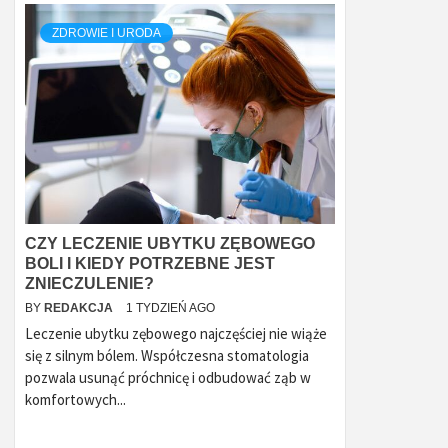
ZDROWIE I URODA
CZY LECZENIE UBYTKU ZĘBOWEGO
BOLI I KIEDY POTRZEBNE JEST
ZNIECZULENIE?
BY
REDAKCJA
1 TYDZIEŃ AGO
Leczenie ubytku zębowego najczęściej nie wiąże
się z silnym bólem. Współczesna stomatologia
pozwala usunąć próchnicę i odbudować ząb w
komfortowych...