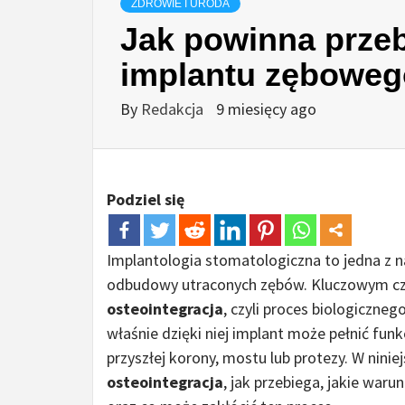
ZDROWIE I URODA
Jak powinna przeb
implantu zębowe
By
Redakcja
9 miesięcy ago
Podziel się
Implantologia stomatologiczna to jedna z n
odbudowy utraconych zębów. Kluczowym czy
osteointegracja
, czyli proces biologiczne
właśnie dzięki niej implant może pełnić funk
przyszłej korony, mostu lub protezy. W nini
osteointegracja
, jak przebiega, jakie war