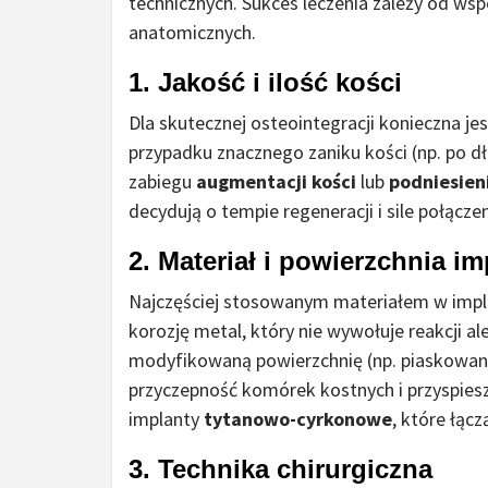
technicznych. Sukces leczenia zależy od ws
anatomicznych.
1. Jakość i ilość kości
Dla skutecznej osteointegracji konieczna je
przypadku znacznego zaniku kości (np. po d
zabiegu
augmentacji kości
lub
podniesien
decydują o tempie regeneracji i sile połącz
2. Materiał i powierzchnia i
Najczęściej stosowanym materiałem w impla
korozję metal, który nie wywołuje reakcji a
modyfikowaną powierzchnię (np. piaskowaną
przyczepność komórek kostnych i przyspiesza
implanty
tytanowo-cyrkonowe
, które łąc
3. Technika chirurgiczna