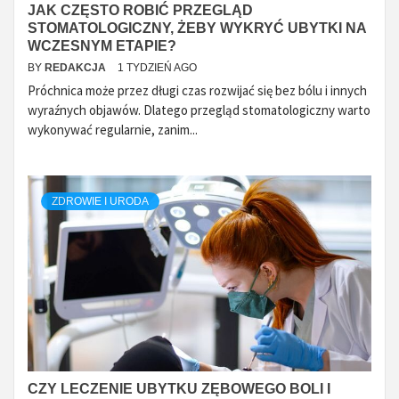
JAK CZĘSTO ROBIĆ PRZEGLĄD
STOMATOLOGICZNY, ŻEBY WYKRYĆ UBYTKI NA
WCZESNYM ETAPIE?
BY
REDAKCJA
1 TYDZIEŃ AGO
Próchnica może przez długi czas rozwijać się bez bólu i innych
wyraźnych objawów. Dlatego przegląd stomatologiczny warto
wykonywać regularnie, zanim...
ZDROWIE I URODA
CZY LECZENIE UBYTKU ZĘBOWEGO BOLI I