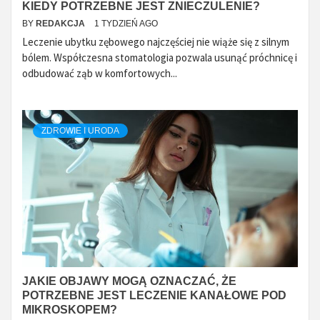
KIEDY POTRZEBNE JEST ZNIECZULENIE?
BY
REDAKCJA
1 TYDZIEŃ AGO
Leczenie ubytku zębowego najczęściej nie wiąże się z silnym
bólem. Współczesna stomatologia pozwala usunąć próchnicę i
odbudować ząb w komfortowych...
ZDROWIE I URODA
JAKIE OBJAWY MOGĄ OZNACZAĆ, ŻE
POTRZEBNE JEST LECZENIE KANAŁOWE POD
MIKROSKOPEM?