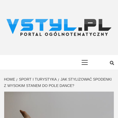
Skip
to
content
VSTYL.PL
OGÓLNOTEMATYCZNY PORTAL INFORMACYJNY
Primary
Menu
HOME
SPORT I TURYSTYKA
JAK STYLIZOWAĆ SPODENKI
Z WYSOKIM STANEM DO POLE DANCE?