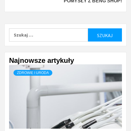
POMYSŁY Z BENG SHOP!
Szukaj:
Najnowsze artykuły
ZDROWIE I URODA