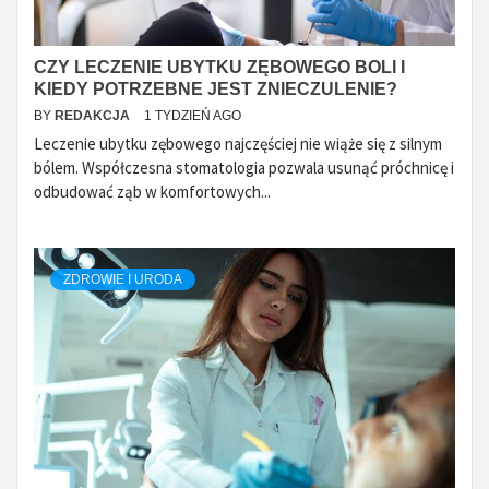
CZY LECZENIE UBYTKU ZĘBOWEGO BOLI I
KIEDY POTRZEBNE JEST ZNIECZULENIE?
BY
REDAKCJA
1 TYDZIEŃ AGO
Leczenie ubytku zębowego najczęściej nie wiąże się z silnym
bólem. Współczesna stomatologia pozwala usunąć próchnicę i
odbudować ząb w komfortowych...
ZDROWIE I URODA