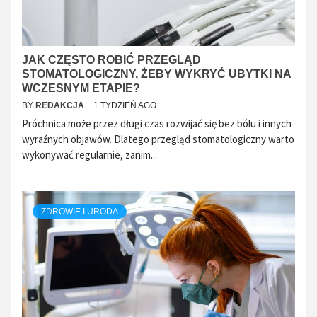
JAK CZĘSTO ROBIĆ PRZEGLĄD
STOMATOLOGICZNY, ŻEBY WYKRYĆ UBYTKI NA
WCZESNYM ETAPIE?
BY
REDAKCJA
1 TYDZIEŃ AGO
Próchnica może przez długi czas rozwijać się bez bólu i innych
wyraźnych objawów. Dlatego przegląd stomatologiczny warto
wykonywać regularnie, zanim...
ZDROWIE I URODA