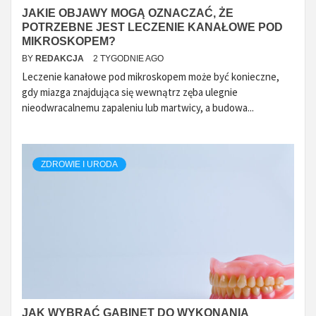
JAKIE OBJAWY MOGĄ OZNACZAĆ, ŻE
POTRZEBNE JEST LECZENIE KANAŁOWE POD
MIKROSKOPEM?
BY
REDAKCJA
2 TYGODNIE AGO
Leczenie kanałowe pod mikroskopem może być konieczne,
gdy miazga znajdująca się wewnątrz zęba ulegnie
nieodwracalnemu zapaleniu lub martwicy, a budowa...
ZDROWIE I URODA
JAK WYBRAĆ GABINET DO WYKONANIA