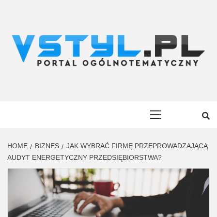
Skip
to
content
VSTYL.PL
OGÓLNOTEMATYCZNY PORTAL INFORMACYJNY
Primary
Menu
HOME
BIZNES
JAK WYBRAĆ FIRMĘ PRZEPROWADZAJĄCĄ
AUDYT ENERGETYCZNY PRZEDSIĘBIORSTWA?