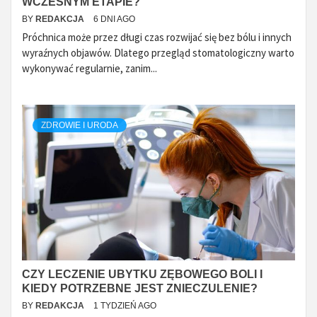
WCZESNYM ETAPIE?
BY
REDAKCJA
6 DNI AGO
Próchnica może przez długi czas rozwijać się bez bólu i innych
wyraźnych objawów. Dlatego przegląd stomatologiczny warto
wykonywać regularnie, zanim...
ZDROWIE I URODA
CZY LECZENIE UBYTKU ZĘBOWEGO BOLI I
KIEDY POTRZEBNE JEST ZNIECZULENIE?
BY
REDAKCJA
1 TYDZIEŃ AGO