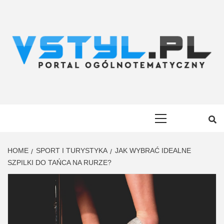
Skip
to
content
VSTYL.PL
OGÓLNOTEMATYCZNY PORTAL INFORMACYJNY
Primary
Menu
HOME
SPORT I TURYSTYKA
JAK WYBRAĆ IDEALNE
SZPILKI DO TAŃCA NA RURZE?