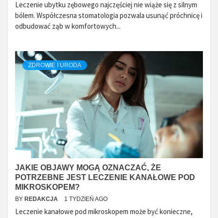
Leczenie ubytku zębowego najczęściej nie wiąże się z silnym
bólem. Współczesna stomatologia pozwala usunąć próchnicę i
odbudować ząb w komfortowych...
ZDROWIE I URODA
JAKIE OBJAWY MOGĄ OZNACZAĆ, ŻE
POTRZEBNE JEST LECZENIE KANAŁOWE POD
MIKROSKOPEM?
BY
REDAKCJA
1 TYDZIEŃ AGO
Leczenie kanałowe pod mikroskopem może być konieczne,