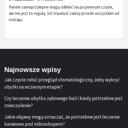
Panele samoprzylepne mogą odkleić się po pewnym czasie,
ale nie jest to regułą. Ich trwałość zależy przede wszystkim od
rodzaju...
Najnowsze wpisy
Jak często robić przegląd stomatologiczny, żeby wykryć
ubytki na wczesnym etapie?
Czy leczenie ubytku zębowego boli i kiedy potrzebne jest
znieczulenie?
Jakie objawy mogą oznaczać, że potrzebne jest leczenie
kanałowe pod mikroskopem?