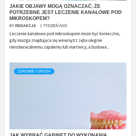
JAKIE OBJAWY MOGĄ OZNACZAĆ, ŻE
POTRZEBNE JEST LECZENIE KANAŁOWE POD
MIKROSKOPEM?
BY
REDAKCJA
1 TYDZIEŃ AGO
Leczenie kanałowe pod mikroskopem może być konieczne,
gdy miazga znajdująca się wewnątrz zęba ulegnie
nieodwracalnemu zapaleniu lub martwicy, a budowa...
ZDROWIE I URODA
JAK WYBRAĆ GABINET DO WYKONANIA