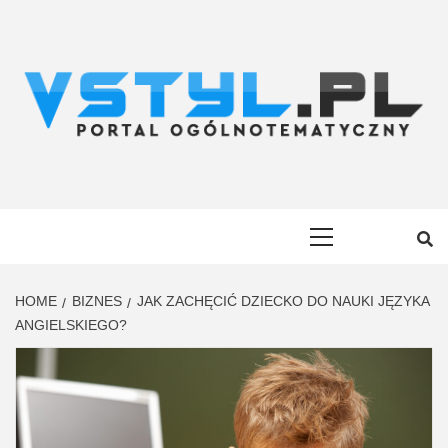
Skip
to
content
VSTYL.PL
OGÓLNOTEMATYCZNY PORTAL INFORMACYJNY
Primary
Menu
HOME
BIZNES
JAK ZACHĘCIĆ DZIECKO DO NAUKI JĘZYKA
ANGIELSKIEGO?