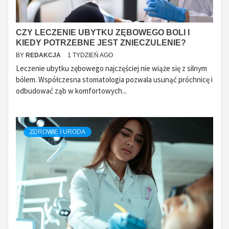
CZY LECZENIE UBYTKU ZĘBOWEGO BOLI I
KIEDY POTRZEBNE JEST ZNIECZULENIE?
BY
REDAKCJA
1 TYDZIEŃ AGO
Leczenie ubytku zębowego najczęściej nie wiąże się z silnym
bólem. Współczesna stomatologia pozwala usunąć próchnicę i
odbudować ząb w komfortowych...
ZDROWIE I URODA