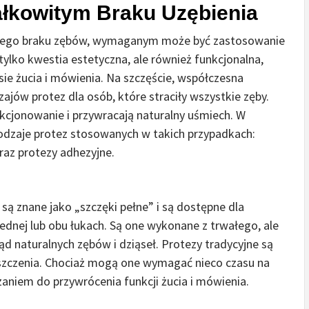
ałkowitym Braku Uzębienia
witego braku zębów, wymaganym może być zastosowanie
ylko kwestia estetyczna, ale również funkcjonalna,
ie żucia i mówienia. Na szczęście, współczesna
ajów protez dla osób, które straciły wszystkie zęby.
cjonowanie i przywracają naturalny uśmiech. W
odzaje protez stosowanych w takich przypadkach:
raz protezy adhezyjne.
są znane jako „szczęki pełne” i są dostępne dla
jednej lub obu łukach. Są one wykonane z trwałego, ale
d naturalnych zębów i dziąseł. Protezy tradycyjne są
zyszczenia. Chociaż mogą one wymagać nieco czasu na
aniem do przywrócenia funkcji żucia i mówienia.