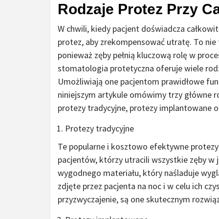
Rodzaje Protez Przy C
W chwili, kiedy pacjent doświadcza całko
protez, aby zrekompensować utratę. To nie t
ponieważ zęby pełnią kluczową rolę w proces
stomatologia protetyczna oferuje wiele rodz
Umożliwiają one pacjentom prawidłowe funk
niniejszym artykule omówimy trzy główne r
protezy tradycyjne, protezy implantowane o
Protezy tradycyjne
Te popularne i kosztowo efektywne protezy 
pacjentów, którzy utracili wszystkie zęby w 
wygodnego materiału, który naśladuje wyglą
zdjęte przez pacjenta na noc i w celu ich c
przyzwyczajenie, są one skutecznym rozwiąz