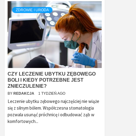
ZDROWIE I URODA
CZY LECZENIE UBYTKU ZĘBOWEGO
BOLI I KIEDY POTRZEBNE JEST
ZNIECZULENIE?
BY
REDAKCJA
1 TYDZIEŃ AGO
Leczenie ubytku zębowego najczęściej nie wiąże
się z silnym bólem. Współczesna stomatologia
pozwala usunąć próchnicę i odbudować ząb w
komfortowych...