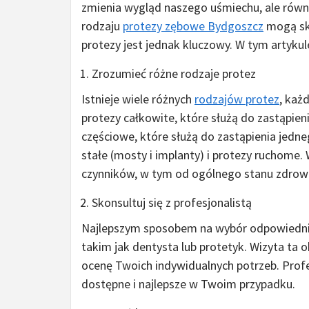
zmienia wygląd naszego uśmiechu, ale równi
rodzaju
protezy zębowe Bydgoszcz
mogą sku
protezy jest jednak kluczowy. W tym artyku
Zrozumieć różne rodzaje protez
Istnieje wiele różnych
rodzajów protez
, każ
protezy całkowite, które służą do zastąpien
częściowe, które służą do zastąpienia jedne
stałe (mosty i implanty) i protezy ruchome.
czynników, w tym od ogólnego stanu zdrowia 
Skonsultuj się z profesjonalistą
Najlepszym sposobem na wybór odpowiedniej 
takim jak dentysta lub protetyk. Wizyta ta 
ocenę Twoich indywidualnych potrzeb. Profe
dostępne i najlepsze w Twoim przypadku.