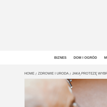
Skip
to
content
VSTYL
OGÓLNOTEMATYCZNY PORTAL INFORMAC
BIZNES
DOM I OGRÓD
M
HOME
ZDROWIE I URODA
JAKĄ PROTEZĘ WYBR