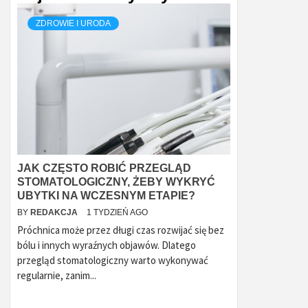
ZDROWIE I URODA
JAK CZĘSTO ROBIĆ PRZEGLĄD
STOMATOLOGICZNY, ŻEBY WYKRYĆ
UBYTKI NA WCZESNYM ETAPIE?
BY
REDAKCJA
1 TYDZIEŃ AGO
Próchnica może przez długi czas rozwijać się bez
bólu i innych wyraźnych objawów. Dlatego
przegląd stomatologiczny warto wykonywać
regularnie, zanim...