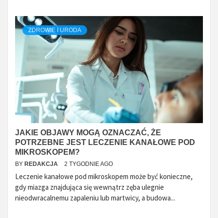
ZDROWIE I URODA
JAKIE OBJAWY MOGĄ OZNACZAĆ, ŻE
POTRZEBNE JEST LECZENIE KANAŁOWE POD
MIKROSKOPEM?
BY
REDAKCJA
2 TYGODNIE AGO
Leczenie kanałowe pod mikroskopem może być konieczne,
gdy miazga znajdująca się wewnątrz zęba ulegnie
nieodwracalnemu zapaleniu lub martwicy, a budowa...