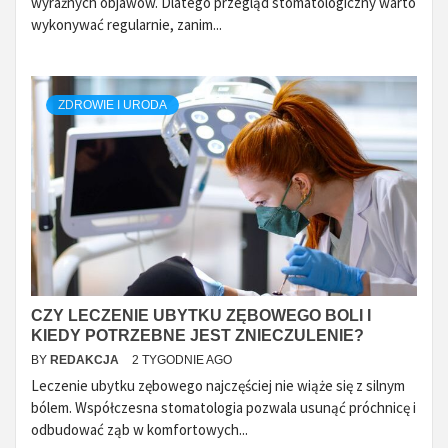
wyraźnych objawów. Dlatego przegląd stomatologiczny warto
wykonywać regularnie, zanim...
ZDROWIE I URODA
CZY LECZENIE UBYTKU ZĘBOWEGO BOLI I
KIEDY POTRZEBNE JEST ZNIECZULENIE?
BY
REDAKCJA
2 TYGODNIE AGO
Leczenie ubytku zębowego najczęściej nie wiąże się z silnym
bólem. Współczesna stomatologia pozwala usunąć próchnicę i
odbudować ząb w komfortowych...