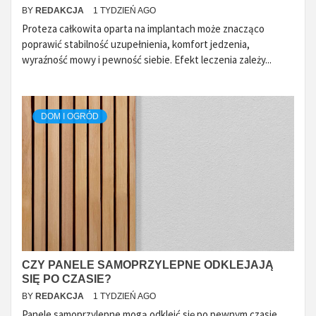
BY
REDAKCJA
1 TYDZIEŃ AGO
Proteza całkowita oparta na implantach może znacząco
poprawić stabilność uzupełnienia, komfort jedzenia,
wyraźność mowy i pewność siebie. Efekt leczenia zależy...
DOM I OGRÓD
CZY PANELE SAMOPRZYLEPNE ODKLEJAJĄ
SIĘ PO CZASIE?
BY
REDAKCJA
1 TYDZIEŃ AGO
Panele samoprzylepne mogą odkleić się po pewnym czasie,