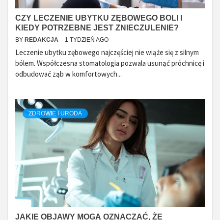
CZY LECZENIE UBYTKU ZĘBOWEGO BOLI I
KIEDY POTRZEBNE JEST ZNIECZULENIE?
BY
REDAKCJA
1 TYDZIEŃ AGO
Leczenie ubytku zębowego najczęściej nie wiąże się z silnym
bólem. Współczesna stomatologia pozwala usunąć próchnicę i
odbudować ząb w komfortowych...
ZDROWIE I URODA
JAKIE OBJAWY MOGĄ OZNACZAĆ, ŻE