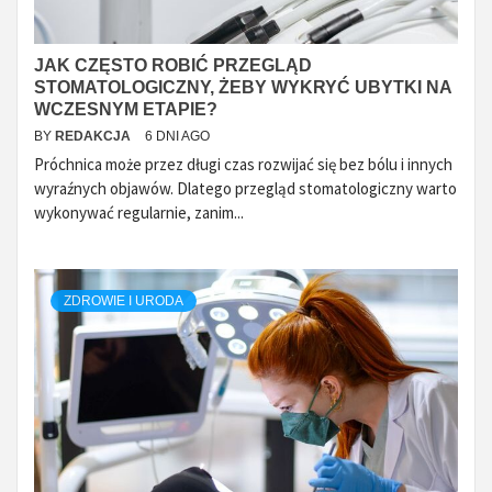
JAK CZĘSTO ROBIĆ PRZEGLĄD
STOMATOLOGICZNY, ŻEBY WYKRYĆ UBYTKI NA
WCZESNYM ETAPIE?
BY
REDAKCJA
6 DNI AGO
Próchnica może przez długi czas rozwijać się bez bólu i innych
wyraźnych objawów. Dlatego przegląd stomatologiczny warto
wykonywać regularnie, zanim...
ZDROWIE I URODA