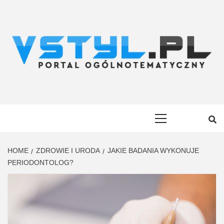
Skip
to
content
VSTYL.PL
OGÓLNOTEMATYCZNY PORTAL INFORMACYJNY
Primary
Menu
HOME
ZDROWIE I URODA
JAKIE BADANIA WYKONUJE
PERIODONTOLOG?