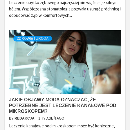
Leczenie ubytku zębowego najczęściej nie wiąże się z silnym
bólem. Współczesna stomatologia pozwala usunąć próchnicę i
odbudować ząb w komfortowych...
ZDROWIE I URODA
JAKIE OBJAWY MOGĄ OZNACZAĆ, ŻE
POTRZEBNE JEST LECZENIE KANAŁOWE POD
MIKROSKOPEM?
BY
REDAKCJA
1 TYDZIEŃ AGO
Leczenie kanałowe pod mikroskopem może być konieczne,