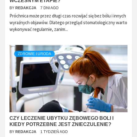
WCZESNYM ETAPIE?
BY
REDAKCJA
7 DNI AGO
Próchnica może przez długi czas rozwijać się bez bólu i innych
wyraźnych objawów. Dlatego przegląd stomatologiczny warto
wykonywać regularnie, zanim...
ZDROWIE I URODA
CZY LECZENIE UBYTKU ZĘBOWEGO BOLI I
KIEDY POTRZEBNE JEST ZNIECZULENIE?
BY
REDAKCJA
1 TYDZIEŃ AGO