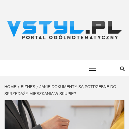
Skip
to
content
VSTYL.PL
OGÓLNOTEMATYCZNY PORTAL INFORMACYJNY
Primary
Menu
HOME
BIZNES
JAKIE DOKUMENTY SĄ POTRZEBNE DO
SPRZEDAŻY MIESZKANIA W SKUPIE?