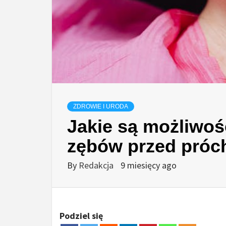
ZDROWIE I URODA
Jakie są możliwoś
zębów przed próc
By
Redakcja
9 miesięcy ago
Podziel się