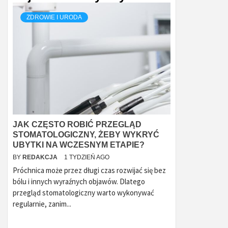
ZDROWIE I URODA
JAK CZĘSTO ROBIĆ PRZEGLĄD
STOMATOLOGICZNY, ŻEBY WYKRYĆ
UBYTKI NA WCZESNYM ETAPIE?
BY
REDAKCJA
1 TYDZIEŃ AGO
Próchnica może przez długi czas rozwijać się bez
bólu i innych wyraźnych objawów. Dlatego
przegląd stomatologiczny warto wykonywać
regularnie, zanim...