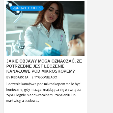
ZDROWIE I URODA
JAKIE OBJAWY MOGĄ OZNACZAĆ, ŻE
POTRZEBNE JEST LECZENIE
KANAŁOWE POD MIKROSKOPEM?
BY
REDAKCJA
2 TYGODNIE AGO
Leczenie kanałowe pod mikroskopem może być
konieczne, gdy miazga znajdująca się wewnątrz
zęba ulegnie nieodwracalnemu zapaleniu lub
martwicy, a budowa...