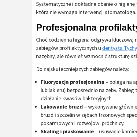
Systematyczne i dokładne dbanie o higienę t
która nie wymaga interwencji stomatologa.
Profesjonalna profilak
Choć codzienna higiena odgrywa kluczową ro
zabiegów profilaktycznych u
dentysta Tychy
nazębny, ale również wzmocnić strukturę sz
Do najskuteczniejszych zabiegów należą:
Fluoryzacja profesjonalna
– polega na ap
lub lakieru) bezpośrednio na zęby. Zabieg
działanie kwasów bakteryjnych.
Lakowanie bruzd
– wykonywane głównie u
bruzd i szczelin w zębach trzonowych spe
pokarmowych i rozwojowi próchnicy.
Skaling i piaskowanie
– usuwanie kamien