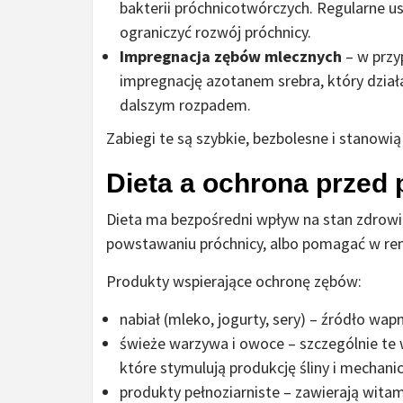
bakterii próchnicotwórczych. Regularne 
ograniczyć rozwój próchnicy.
Impregnacja zębów mlecznych
– w przy
impregnację azotanem srebra, który dział
dalszym rozpadem.
Zabiegi te są szybkie, bezbolesne i stanowią
Dieta a ochrona przed 
Dieta ma bezpośredni wpływ na stan zdrow
powstawaniu próchnicy, albo pomagać w remi
Produkty wspierające ochronę zębów:
nabiał (mleko, jogurty, sery) – źródło wapn
świeże warzywa i owoce – szczególnie te w
które stymulują produkcję śliny i mechanic
produkty pełnoziarniste – zawierają witami