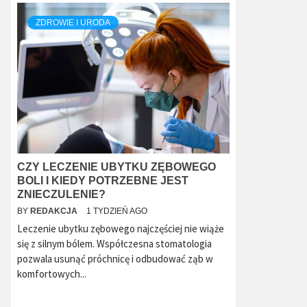
ZDROWIE I URODA
CZY LECZENIE UBYTKU ZĘBOWEGO
BOLI I KIEDY POTRZEBNE JEST
ZNIECZULENIE?
BY
REDAKCJA
1 TYDZIEŃ AGO
Leczenie ubytku zębowego najczęściej nie wiąże
się z silnym bólem. Współczesna stomatologia
pozwala usunąć próchnicę i odbudować ząb w
komfortowych...