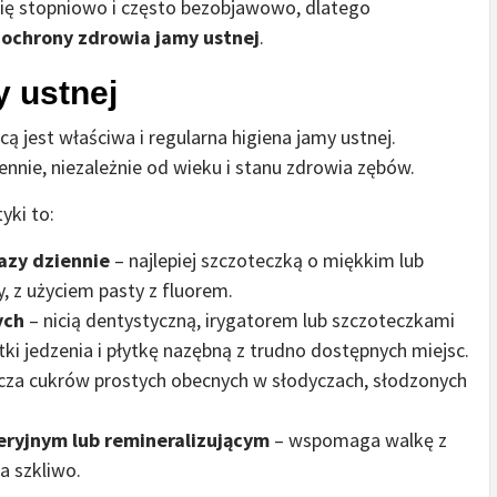
 się stopniowo i często bezobjawowo, dlatego
ochrony zdrowia jamy ustnej
.
y ustnej
 jest właściwa i regularna higiena jamy ustnej.
nnie, niezależnie od wieku i stanu zdrowia zębów.
yki to:
azy dziennie
– najlepiej szczoteczką o miękkim lub
, z użyciem pasty z fluorem.
ych
– nicią dentystyczną, irygatorem lub szczoteczkami
i jedzenia i płytkę nazębną z trudno dostępnych miejsc.
cza cukrów prostych obecnych w słodyczach, słodzonych
eryjnym lub remineralizującym
– wspomaga walkę z
a szkliwo.