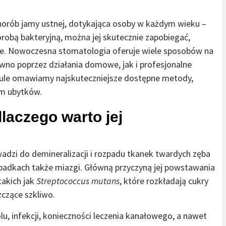
chorób jamy ustnej, dotykająca osoby w każdym wieku –
orobą bakteryjną, można jej skutecznie zapobiegać,
ne. Nowoczesna stomatologia oferuje wiele sposobów na
wno poprzez działania domowe, jak i profesjonalne
kule omawiamy najskuteczniejsze dostępne metody,
em ubytków.
laczego warto jej
wadzi do demineralizacji i rozpadu tkanek twardych zęba
ypadkach także miazgi. Główną przyczyną jej powstawania
takich jak
Streptococcus mutans
, które rozkładają cukry
czące szkliwo.
u, infekcji, konieczności leczenia kanałowego, a nawet