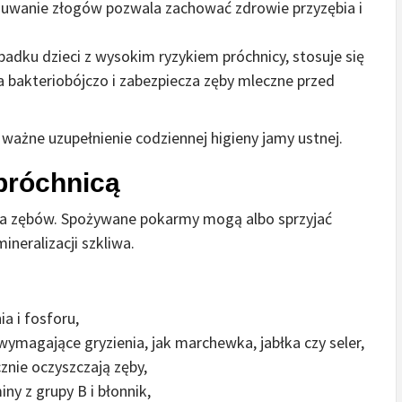
usuwanie złogów pozwala zachować zdrowie przyzębia i
padku dzieci z wysokim ryzykiem próchnicy, stosuje się
a bakteriobójczo i zabezpiecza zęby mleczne przed
 ważne uzupełnienie codziennej higieny jamy ustnej.
próchnicą
ia zębów. Spożywane pokarmy mogą albo sprzyjać
neralizacji szkliwa.
ia i fosforu,
ymagające gryzienia, jak marchewka, jabłka czy seler,
znie oczyszczają zęby,
ny z grupy B i błonnik,