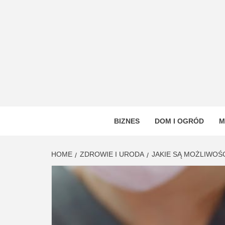
Skip
to
content
VSTYL
OGÓLNOTEMATYCZNY PORTAL INFORMAC
BIZNES
DOM I OGRÓD
M
HOME
ZDROWIE I URODA
JAKIE SĄ MOŻLIWOŚ