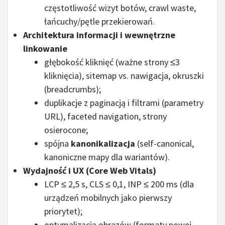
częstotliwość wizyt botów, crawl waste,
łańcuchy/pętle przekierowań.
Architektura informacji i wewnętrzne
linkowanie
głębokość kliknięć (ważne strony ≤3
kliknięcia), sitemap vs. nawigacja, okruszki
(breadcrumbs);
duplikacje z paginacją i filtrami (parametry
URL), faceted navigation, strony
osierocone;
spójna
kanonikalizacja
(self-canonical,
kanoniczne mapy dla wariantów).
Wydajność i UX (Core Web Vitals)
LCP ≤ 2,5 s, CLS ≤ 0,1, INP ≤ 200 ms (dla
urządzeń mobilnych jako pierwszy
priorytet);
optymalizacja obrazów (formaty nowej