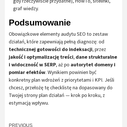
gdy rzeczywiście przydatne), HowTo, sitelinki,
graf wiedzy.
Podsumowanie
Obowiązkowe elementy audytu SEO to zestaw
działań, które zapewniają pełną diagnozę: od
technicznej gotowości do indeksacji
, przez
jakość i optymalizację treści
,
dane strukturalne
i widoczność w SERP
, aż po
autorytet domeny i
pomiar efektów
. Wynikiem powinien być
konkretny plan wdrożeń z priorytetami i KPI. Jeśli
chcesz, przełożę tę checklistę na dopasowany do
Twojej strony plan działań — krok po kroku, z
estymacją wpływu.
Continue
PREVIOUS