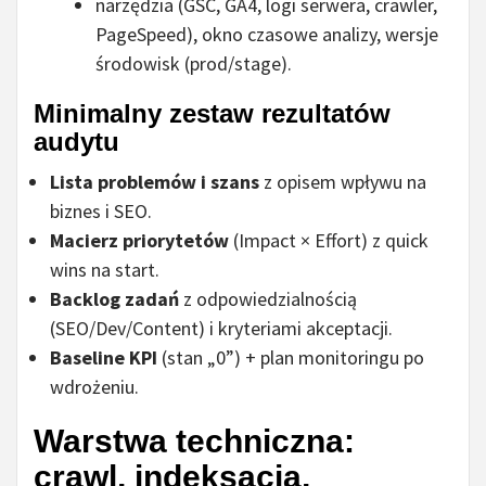
narzędzia (GSC, GA4, logi serwera, crawler,
PageSpeed), okno czasowe analizy, wersje
środowisk (prod/stage).
Minimalny zestaw rezultatów
audytu
Lista problemów i szans
z opisem wpływu na
biznes i SEO.
Macierz priorytetów
(Impact × Effort) z quick
wins na start.
Backlog zadań
z odpowiedzialnością
(SEO/Dev/Content) i kryteriami akceptacji.
Baseline KPI
(stan „0”) + plan monitoringu po
wdrożeniu.
Warstwa techniczna:
crawl, indeksacja,