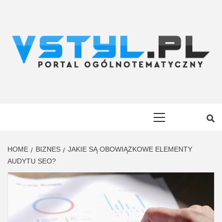
Skip
to
content
VSTYL.PL
OGÓLNOTEMATYCZNY PORTAL INFORMACYJNY
Primary
Menu
HOME
BIZNES
JAKIE SĄ OBOWIĄZKOWE ELEMENTY
AUDYTU SEO?