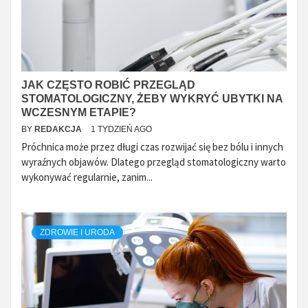
JAK CZĘSTO ROBIĆ PRZEGLĄD
STOMATOLOGICZNY, ŻEBY WYKRYĆ UBYTKI NA
WCZESNYM ETAPIE?
BY
REDAKCJA
1 TYDZIEŃ AGO
Próchnica może przez długi czas rozwijać się bez bólu i innych
wyraźnych objawów. Dlatego przegląd stomatologiczny warto
wykonywać regularnie, zanim...
ZDROWIE I URODA