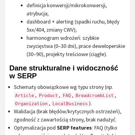
definicja konwersji/mikrokonwersji,
atrybucja;
dashboard + alerting (spadki ruchu, błędy
5xx/404, zmiany CWV);
harmonogram wdrożeń: szybkie
zwycięstwa (0–30 dni), prace deweloperskie
(30–90), projekty treściowe (ciągłe).
Dane strukturalne i widoczność
w SERP
Schematy obowiązkowe wg typu strony (np.
,
,
,
,
Article
Product
FAQ
BreadcrumbList
,
).
Organization
LocalBusiness
Walidacja (brak błędów/krytycznych ostrzeżeń),
zgodność z zawartością strony, brak nadużyć.
Optymalizacja pod
SERP features
: FAQ (tylko