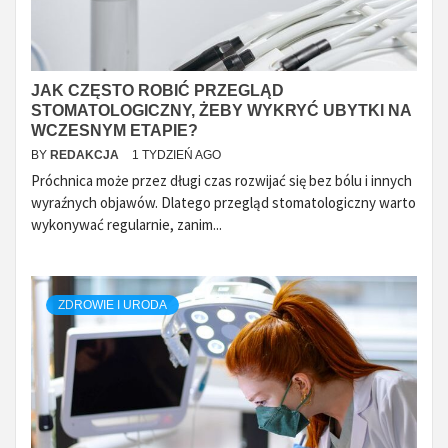
JAK CZĘSTO ROBIĆ PRZEGLĄD
STOMATOLOGICZNY, ŻEBY WYKRYĆ UBYTKI NA
WCZESNYM ETAPIE?
BY
REDAKCJA
1 TYDZIEŃ AGO
Próchnica może przez długi czas rozwijać się bez bólu i innych
wyraźnych objawów. Dlatego przegląd stomatologiczny warto
wykonywać regularnie, zanim...
ZDROWIE I URODA