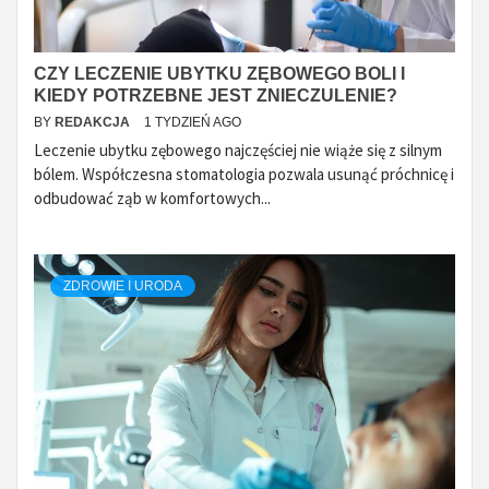
CZY LECZENIE UBYTKU ZĘBOWEGO BOLI I
KIEDY POTRZEBNE JEST ZNIECZULENIE?
BY
REDAKCJA
1 TYDZIEŃ AGO
Leczenie ubytku zębowego najczęściej nie wiąże się z silnym
bólem. Współczesna stomatologia pozwala usunąć próchnicę i
odbudować ząb w komfortowych...
ZDROWIE I URODA