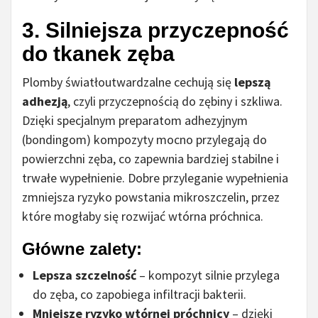
3. Silniejsza przyczepność
do tkanek zęba
Plomby światłoutwardzalne cechują się
lepszą
adhezją
, czyli przyczepnością do zębiny i szkliwa.
Dzięki specjalnym preparatom adhezyjnym
(bondingom) kompozyty mocno przylegają do
powierzchni zęba, co zapewnia bardziej stabilne i
trwałe wypełnienie. Dobre przyleganie wypełnienia
zmniejsza ryzyko powstania mikroszczelin, przez
które mogłaby się rozwijać wtórna próchnica.
Główne zalety:
Lepsza szczelność
– kompozyt silnie przylega
do zęba, co zapobiega infiltracji bakterii.
Mniejsze ryzyko wtórnej próchnicy
– dzięki