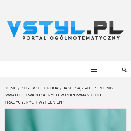
Skip
to
content
VSTYL.PL
OGÓLNOTEMATYCZNY PORTAL INFORMACYJNY
Primary
Menu
HOME
ZDROWIE I URODA
JAKIE SĄ ZALETY PLOMB
ŚWIATŁOUTWARDZALNYCH W PORÓWNANIU DO
TRADYCYJNYCH WYPEŁNIEŃ?