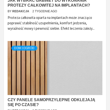
JAK WYBRAĆ GABINET DO WYKONANIA
PROTEZY CAŁKOWITEJ NA IMPLANTACH?
BY
REDAKCJA
2 TYGODNIE AGO
Proteza całkowita oparta na implantach może znacząco
poprawić stabilność uzupełnienia, komfort jedzenia,
wyraźność mowy i pewność siebie. Efekt leczenia zależy...
DOM I OGRÓD
CZY PANELE SAMOPRZYLEPNE ODKLEJAJĄ
SIĘ PO CZASIE?