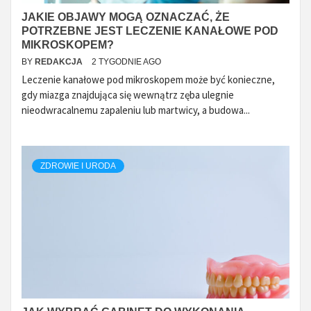
JAKIE OBJAWY MOGĄ OZNACZAĆ, ŻE
POTRZEBNE JEST LECZENIE KANAŁOWE POD
MIKROSKOPEM?
BY
REDAKCJA
2 TYGODNIE AGO
Leczenie kanałowe pod mikroskopem może być konieczne,
gdy miazga znajdująca się wewnątrz zęba ulegnie
nieodwracalnemu zapaleniu lub martwicy, a budowa...
ZDROWIE I URODA