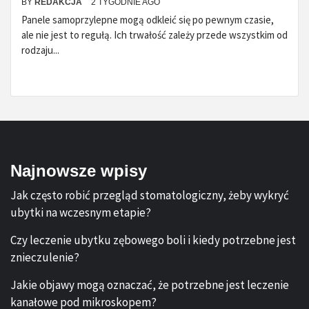
BY
REDAKCJA
2 TYGODNIE AGO
Panele samoprzylepne mogą odkleić się po pewnym czasie,
ale nie jest to regułą. Ich trwałość zależy przede wszystkim od
rodzaju...
Najnowsze wpisy
Jak często robić przegląd stomatologiczny, żeby wykryć
ubytki na wczesnym etapie?
Czy leczenie ubytku zębowego boli i kiedy potrzebne jest
znieczulenie?
Jakie objawy mogą oznaczać, że potrzebne jest leczenie
kanałowe pod mikroskopem?