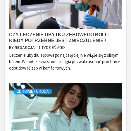
CZY LECZENIE UBYTKU ZĘBOWEGO BOLI I
KIEDY POTRZEBNE JEST ZNIECZULENIE?
BY
REDAKCJA
1 TYDZIEŃ AGO
Leczenie ubytku zębowego najczęściej nie wiąże się z silnym
bólem. Współczesna stomatologia pozwala usunąć próchnicę i
odbudować ząb w komfortowych...
ZDROWIE I URODA