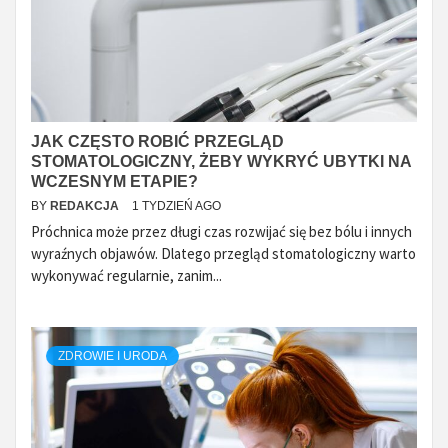
JAK CZĘSTO ROBIĆ PRZEGLĄD
STOMATOLOGICZNY, ŻEBY WYKRYĆ UBYTKI NA
WCZESNYM ETAPIE?
BY
REDAKCJA
1 TYDZIEŃ AGO
Próchnica może przez długi czas rozwijać się bez bólu i innych
wyraźnych objawów. Dlatego przegląd stomatologiczny warto
wykonywać regularnie, zanim...
ZDROWIE I URODA