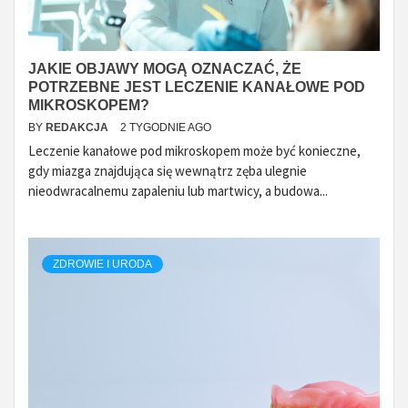
JAKIE OBJAWY MOGĄ OZNACZAĆ, ŻE
POTRZEBNE JEST LECZENIE KANAŁOWE POD
MIKROSKOPEM?
BY
REDAKCJA
2 TYGODNIE AGO
Leczenie kanałowe pod mikroskopem może być konieczne,
gdy miazga znajdująca się wewnątrz zęba ulegnie
nieodwracalnemu zapaleniu lub martwicy, a budowa...
ZDROWIE I URODA