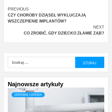
Continue
PREVIOUS
CZY CHOROBY DZIĄSEŁ WYKLUCZAJĄ
Reading
WSZCZEPIENIE IMPLANTÓW?
NEXT
CO ZROBIĆ, GDY DZIECKO ZŁAMIE ZĄB?
Szukaj:
Najnowsze artykuły
ZDROWIE I URODA