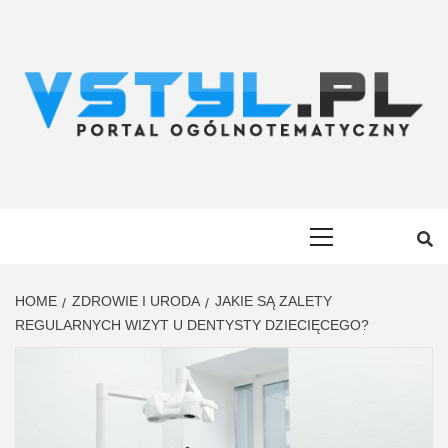
Skip
to
content
VSTYL.PL
OGÓLNOTEMATYCZNY PORTAL INFORMACYJNY
Primary
Menu
HOME
ZDROWIE I URODA
JAKIE SĄ ZALETY
REGULARNYCH WIZYT U DENTYSTY DZIECIĘCEGO?