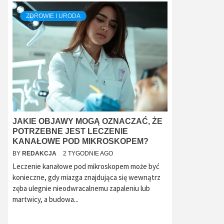
ZDROWIE I URODA
JAKIE OBJAWY MOGĄ OZNACZAĆ, ŻE
POTRZEBNE JEST LECZENIE
KANAŁOWE POD MIKROSKOPEM?
BY
REDAKCJA
2 TYGODNIE AGO
Leczenie kanałowe pod mikroskopem może być
konieczne, gdy miazga znajdująca się wewnątrz
zęba ulegnie nieodwracalnemu zapaleniu lub
martwicy, a budowa...