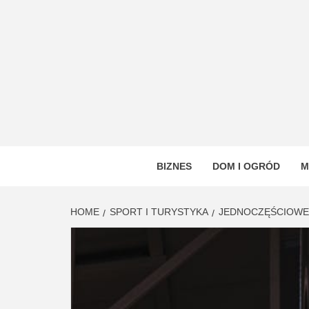
Skip
to
content
VSTYL
OGÓLNOTEMATYCZNY PORTAL INFORMAC
BIZNES
DOM I OGRÓD
M
HOME
SPORT I TURYSTYKA
JEDNOCZĘŚCIOWE