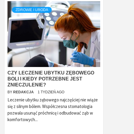
ZDROWIE I URODA
CZY LECZENIE UBYTKU ZĘBOWEGO
BOLI I KIEDY POTRZEBNE JEST
ZNIECZULENIE?
BY
REDAKCJA
1 TYDZIEŃ AGO
Leczenie ubytku zębowego najczęściej nie wiąże
się z silnym bólem. Współczesna stomatologia
pozwala usunąć próchnicę i odbudować ząb w
komfortowych...