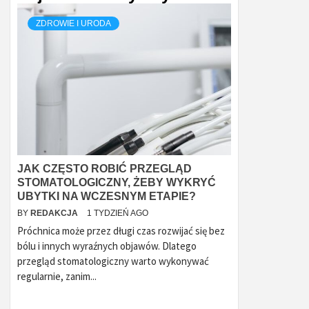
ZDROWIE I URODA
JAK CZĘSTO ROBIĆ PRZEGLĄD
STOMATOLOGICZNY, ŻEBY WYKRYĆ
UBYTKI NA WCZESNYM ETAPIE?
BY
REDAKCJA
1 TYDZIEŃ AGO
Próchnica może przez długi czas rozwijać się bez
bólu i innych wyraźnych objawów. Dlatego
przegląd stomatologiczny warto wykonywać
regularnie, zanim...