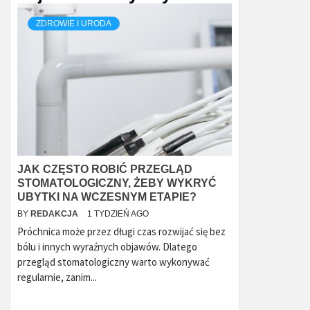
ZDROWIE I URODA
JAK CZĘSTO ROBIĆ PRZEGLĄD
STOMATOLOGICZNY, ŻEBY WYKRYĆ
UBYTKI NA WCZESNYM ETAPIE?
BY
REDAKCJA
1 TYDZIEŃ AGO
Próchnica może przez długi czas rozwijać się bez
bólu i innych wyraźnych objawów. Dlatego
przegląd stomatologiczny warto wykonywać
regularnie, zanim...