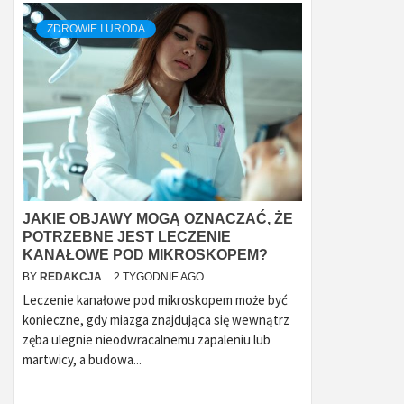
ZDROWIE I URODA
JAKIE OBJAWY MOGĄ OZNACZAĆ, ŻE
POTRZEBNE JEST LECZENIE
KANAŁOWE POD MIKROSKOPEM?
BY
REDAKCJA
2 TYGODNIE AGO
Leczenie kanałowe pod mikroskopem może być
konieczne, gdy miazga znajdująca się wewnątrz
zęba ulegnie nieodwracalnemu zapaleniu lub
martwicy, a budowa...