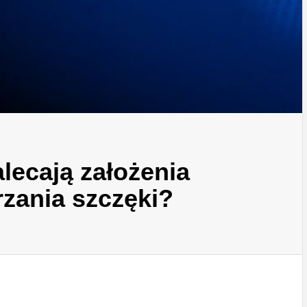
lecają założenia
rzania szczęki?