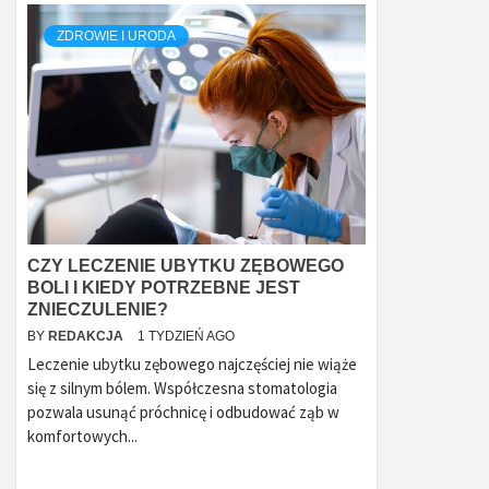
ZDROWIE I URODA
CZY LECZENIE UBYTKU ZĘBOWEGO
BOLI I KIEDY POTRZEBNE JEST
ZNIECZULENIE?
BY
REDAKCJA
1 TYDZIEŃ AGO
Leczenie ubytku zębowego najczęściej nie wiąże
się z silnym bólem. Współczesna stomatologia
pozwala usunąć próchnicę i odbudować ząb w
komfortowych...