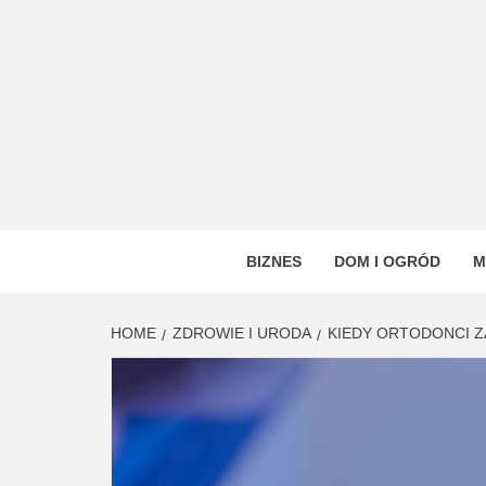
Skip
to
content
VSTYL
OGÓLNOTEMATYCZNY PORTAL INFORMAC
BIZNES
DOM I OGRÓD
M
HOME
ZDROWIE I URODA
KIEDY ORTODONCI Z