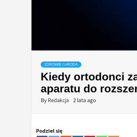
ZDROWIE I URODA
Kiedy ortodonci za
aparatu do rozsze
By
Redakcja
2 lata ago
Podziel się