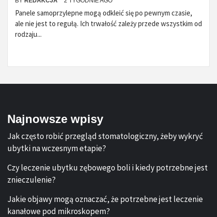
BY
REDAKCJA
2 TYGODNIE AGO
Panele samoprzylepne mogą odkleić się po pewnym czasie,
ale nie jest to regułą. Ich trwałość zależy przede wszystkim od
rodzaju...
Najnowsze wpisy
Jak często robić przegląd stomatologiczny, żeby wykryć
ubytki na wczesnym etapie?
Czy leczenie ubytku zębowego boli i kiedy potrzebne jest
znieczulenie?
Jakie objawy mogą oznaczać, że potrzebne jest leczenie
kanałowe pod mikroskopem?