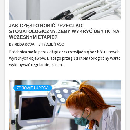
JAK CZĘSTO ROBIĆ PRZEGLĄD
STOMATOLOGICZNY, ŻEBY WYKRYĆ UBYTKI NA
WCZESNYM ETAPIE?
BY
REDAKCJA
1 TYDZIEŃ AGO
Próchnica może przez długi czas rozwijać się bez bólu i innych
wyraźnych objawów. Dlatego przegląd stomatologiczny warto
wykonywać regularnie, zanim...
ZDROWIE I URODA