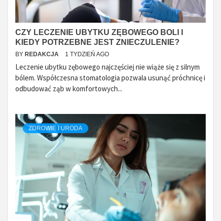
CZY LECZENIE UBYTKU ZĘBOWEGO BOLI I
KIEDY POTRZEBNE JEST ZNIECZULENIE?
BY
REDAKCJA
1 TYDZIEŃ AGO
Leczenie ubytku zębowego najczęściej nie wiąże się z silnym
bólem. Współczesna stomatologia pozwala usunąć próchnicę i
odbudować ząb w komfortowych...
ZDROWIE I URODA