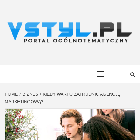
Skip
to
content
VSTYL.PL
OGÓLNOTEMATYCZNY PORTAL INFORMACYJNY
Primary
Menu
HOME
BIZNES
KIEDY WARTO ZATRUDNIĆ AGENCJĘ
MARKETINGOWĄ?