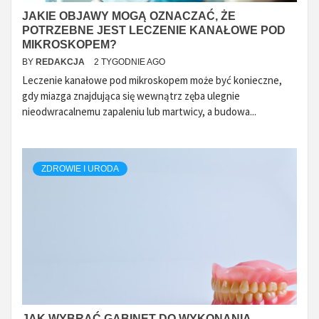
JAKIE OBJAWY MOGĄ OZNACZAĆ, ŻE
POTRZEBNE JEST LECZENIE KANAŁOWE POD
MIKROSKOPEM?
BY
REDAKCJA
2 TYGODNIE AGO
Leczenie kanałowe pod mikroskopem może być konieczne,
gdy miazga znajdująca się wewnątrz zęba ulegnie
nieodwracalnemu zapaleniu lub martwicy, a budowa...
ZDROWIE I URODA
JAK WYBRAĆ GABINET DO WYKONANIA