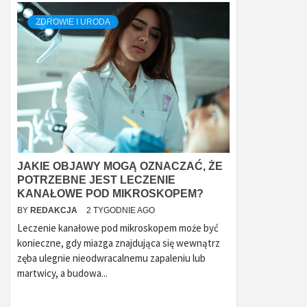
ZDROWIE I URODA
JAKIE OBJAWY MOGĄ OZNACZAĆ, ŻE
POTRZEBNE JEST LECZENIE
KANAŁOWE POD MIKROSKOPEM?
BY
REDAKCJA
2 TYGODNIE AGO
Leczenie kanałowe pod mikroskopem może być
konieczne, gdy miazga znajdująca się wewnątrz
zęba ulegnie nieodwracalnemu zapaleniu lub
martwicy, a budowa...