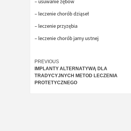
– usuwanie zębów
– leczenie chorób dziąseł
– leczenie przyzębia
– leczenie chorób jamy ustnej
Continue
PREVIOUS
IMPLANTY ALTERNATYWĄ DLA
Reading
TRADYCYJNYCH METOD LECZENIA
PROTETYCZNEGO