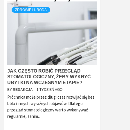
ZDROWIE I URODA
JAK CZĘSTO ROBIĆ PRZEGLĄD
STOMATOLOGICZNY, ŻEBY WYKRYĆ
UBYTKI NA WCZESNYM ETAPIE?
BY
REDAKCJA
1 TYDZIEŃ AGO
Próchnica może przez długi czas rozwijać się bez
bólu i innych wyraźnych objawów. Dlatego
przegląd stomatologiczny warto wykonywać
regularnie, zanim...