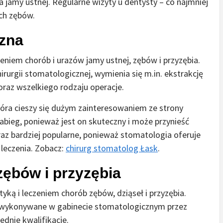
a jamy ustnej. Regularne wizyty u dentysty – co najmniej
ych zębów.
czna
zeniem chorób i urazów jamy ustnej, zębów i przyzębia.
rurgii stomatologicznej, wymienia się m.in. ekstrakcję
 oraz wszelkiego rodzaju operacje.
tóra cieszy się dużym zainteresowaniem ze strony
zabieg, ponieważ jest on skuteczny i może przynieść
oraz bardziej popularne, ponieważ stomatologia oferuje
leczenia. Zobacz:
chirurg stomatolog Łask
.
zębów i przyzębia
yką i leczeniem chorób zębów, dziąseł i przyzębia.
t wykonywane w gabinecie stomatologicznym przez
dnie kwalifikacje.