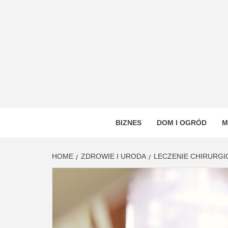
Skip
to
content
VSTYL
OGÓLNOTEMATYCZNY PORTAL INFORMAC
BIZNES
DOM I OGRÓD
M
HOME
ZDROWIE I URODA
LECZENIE CHIRURG