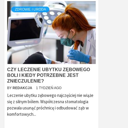
ZDROWIE I URODA
CZY LECZENIE UBYTKU ZĘBOWEGO
BOLI I KIEDY POTRZEBNE JEST
ZNIECZULENIE?
BY
REDAKCJA
1 TYDZIEŃ AGO
Leczenie ubytku zębowego najczęściej nie wiąże
się z silnym bólem. Współczesna stomatologia
pozwala usunąć próchnicę i odbudować ząb w
komfortowych...