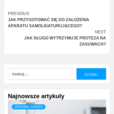
Continue
PREVIOUS
JAK PRZYGOTOWAĆ SIĘ DO ZAŁOŻENIA
Reading
APARATU SAMOLIGATURUJĄCEGO?
NEXT
JAK DŁUGO WYTRZYMUJE PROTEZA NA
ZASUWACH?
Szukaj:
Najnowsze artykuły
ZDROWIE I URODA