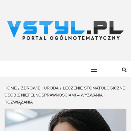
Skip
to
content
VSTYL.PL
OGÓLNOTEMATYCZNY PORTAL INFORMACYJNY
Primary
Menu
HOME
ZDROWIE I URODA
LECZENIE STOMATOLOGICZNE
OSÓB Z NIEPEŁNOSPRAWNOŚCIAMI – WYZWANIA I
ROZWIĄZANIA