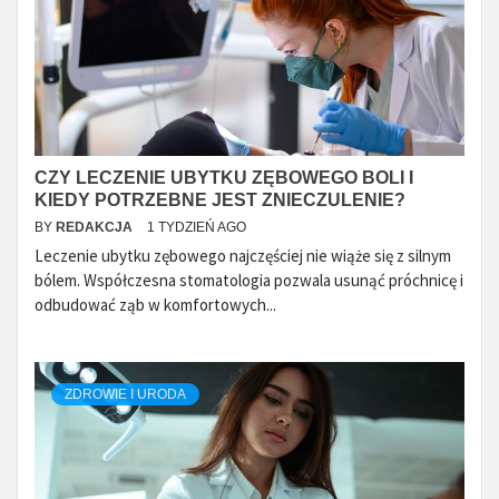
CZY LECZENIE UBYTKU ZĘBOWEGO BOLI I
KIEDY POTRZEBNE JEST ZNIECZULENIE?
BY
REDAKCJA
1 TYDZIEŃ AGO
Leczenie ubytku zębowego najczęściej nie wiąże się z silnym
bólem. Współczesna stomatologia pozwala usunąć próchnicę i
odbudować ząb w komfortowych...
ZDROWIE I URODA