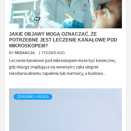
JAKIE OBJAWY MOGĄ OZNACZAĆ, ŻE
POTRZEBNE JEST LECZENIE KANAŁOWE POD
MIKROSKOPEM?
BY
REDAKCJA
1 TYDZIEŃ AGO
Leczenie kanałowe pod mikroskopem może być konieczne,
gdy miazga znajdująca się wewnątrz zęba ulegnie
nieodwracalnemu zapaleniu lub martwicy, a budowa...
ZDROWIE I URODA