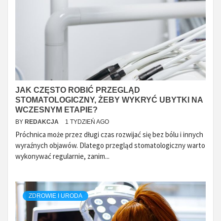
JAK CZĘSTO ROBIĆ PRZEGLĄD
STOMATOLOGICZNY, ŻEBY WYKRYĆ UBYTKI NA
WCZESNYM ETAPIE?
BY
REDAKCJA
1 TYDZIEŃ AGO
Próchnica może przez długi czas rozwijać się bez bólu i innych
wyraźnych objawów. Dlatego przegląd stomatologiczny warto
wykonywać regularnie, zanim...
ZDROWIE I URODA