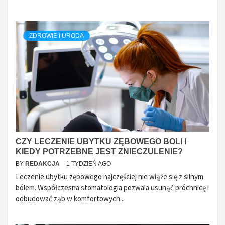
ZDROWIE I URODA
CZY LECZENIE UBYTKU ZĘBOWEGO BOLI I
KIEDY POTRZEBNE JEST ZNIECZULENIE?
BY
REDAKCJA
1 TYDZIEŃ AGO
Leczenie ubytku zębowego najczęściej nie wiąże się z silnym
bólem. Współczesna stomatologia pozwala usunąć próchnicę i
odbudować ząb w komfortowych...