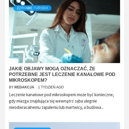
ZDROWIE I URODA
JAKIE OBJAWY MOGĄ OZNACZAĆ, ŻE
POTRZEBNE JEST LECZENIE KANAŁOWE POD
MIKROSKOPEM?
BY
REDAKCJA
1 TYDZIEŃ AGO
Leczenie kanałowe pod mikroskopem może być konieczne,
gdy miazga znajdująca się wewnątrz zęba ulegnie
nieodwracalnemu zapaleniu lub martwicy, a budowa...