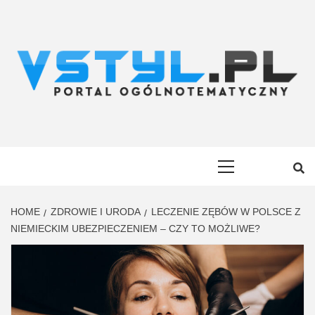
Skip
to
content
VSTYL.PL
OGÓLNOTEMATYCZNY PORTAL INFORMACYJNY
Primary
Menu
HOME
ZDROWIE I URODA
LECZENIE ZĘBÓW W POLSCE Z
NIEMIECKIM UBEZPIECZENIEM – CZY TO MOŻLIWE?