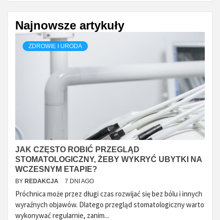
Najnowsze artykuły
ZDROWIE I URODA
JAK CZĘSTO ROBIĆ PRZEGLĄD
STOMATOLOGICZNY, ŻEBY WYKRYĆ UBYTKI NA
WCZESNYM ETAPIE?
BY
REDAKCJA
7 DNI AGO
Próchnica może przez długi czas rozwijać się bez bólu i innych
wyraźnych objawów. Dlatego przegląd stomatologiczny warto
wykonywać regularnie, zanim...