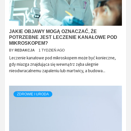
JAKIE OBJAWY MOGĄ OZNACZAĆ, ŻE
POTRZEBNE JEST LECZENIE KANAŁOWE POD
MIKROSKOPEM?
BY
REDAKCJA
1 TYDZIEŃ AGO
Leczenie kanałowe pod mikroskopem może być konieczne,
gdy miazga znajdująca się wewnątrz zęba ulegnie
nieodwracalnemu zapaleniu lub martwicy, a budowa...
ZDROWIE I URODA