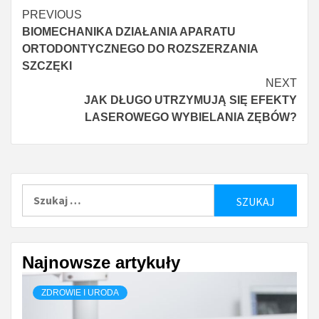
Continue
PREVIOUS
BIOMECHANIKA DZIAŁANIA APARATU
Reading
ORTODONTYCZNEGO DO ROZSZERZANIA
SZCZĘKI
NEXT
JAK DŁUGO UTRZYMUJĄ SIĘ EFEKTY
LASEROWEGO WYBIELANIA ZĘBÓW?
Szukaj:
Najnowsze artykuły
ZDROWIE I URODA