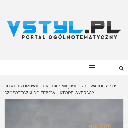
Skip
to
content
VSTYL.PL
OGÓLNOTEMATYCZNY PORTAL INFORMACYJNY
Primary
Menu
HOME
ZDROWIE I URODA
MIĘKKIE CZY TWARDE WŁOSIE
SZCZOTECZKI DO ZĘBÓW – KTÓRE WYBRAĆ?