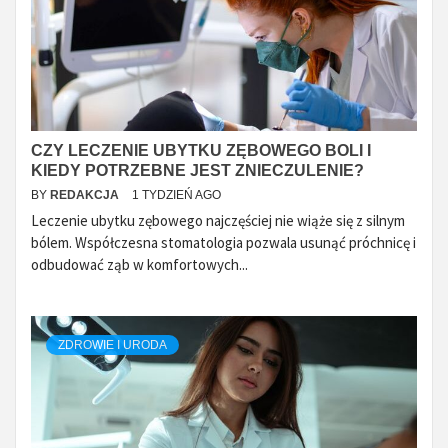
CZY LECZENIE UBYTKU ZĘBOWEGO BOLI I
KIEDY POTRZEBNE JEST ZNIECZULENIE?
BY
REDAKCJA
1 TYDZIEŃ AGO
Leczenie ubytku zębowego najczęściej nie wiąże się z silnym
bólem. Współczesna stomatologia pozwala usunąć próchnicę i
odbudować ząb w komfortowych...
ZDROWIE I URODA