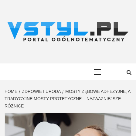
Skip
to
content
VSTYL.PL
OGÓLNOTEMATYCZNY PORTAL INFORMACYJNY
Primary
Menu
HOME
ZDROWIE I URODA
MOSTY ZĘBOWE ADHEZYJNE, A
TRADYCYJNE MOSTY PROTETYCZNE – NAJWAŻNIEJSZE
RÓŻNICE