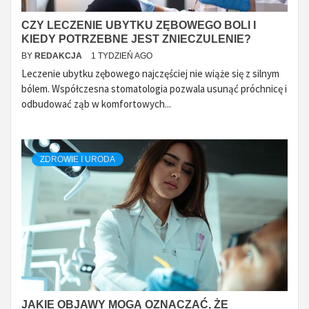
CZY LECZENIE UBYTKU ZĘBOWEGO BOLI I
KIEDY POTRZEBNE JEST ZNIECZULENIE?
BY
REDAKCJA
1 TYDZIEŃ AGO
Leczenie ubytku zębowego najczęściej nie wiąże się z silnym
bólem. Współczesna stomatologia pozwala usunąć próchnicę i
odbudować ząb w komfortowych...
ZDROWIE I URODA
JAKIE OBJAWY MOGĄ OZNACZAĆ, ŻE