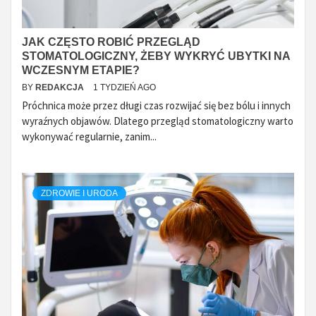
JAK CZĘSTO ROBIĆ PRZEGLĄD
STOMATOLOGICZNY, ŻEBY WYKRYĆ UBYTKI NA
WCZESNYM ETAPIE?
BY
REDAKCJA
1 TYDZIEŃ AGO
Próchnica może przez długi czas rozwijać się bez bólu i innych
wyraźnych objawów. Dlatego przegląd stomatologiczny warto
wykonywać regularnie, zanim...
ZDROWIE I URODA