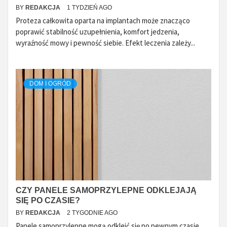
BY
REDAKCJA
1 TYDZIEŃ AGO
Proteza całkowita oparta na implantach może znacząco
poprawić stabilność uzupełnienia, komfort jedzenia,
wyraźność mowy i pewność siebie. Efekt leczenia zależy...
DOM I OGRÓD
CZY PANELE SAMOPRZYLEPNE ODKLEJAJĄ
SIĘ PO CZASIE?
BY
REDAKCJA
2 TYGODNIE AGO
Panele samoprzylepne mogą odkleić się po pewnym czasie,