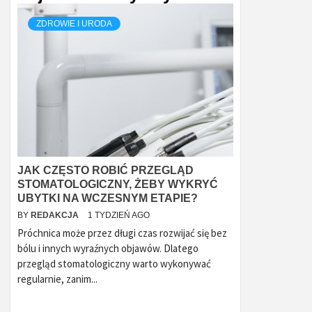
ZDROWIE I URODA
JAK CZĘSTO ROBIĆ PRZEGLĄD
STOMATOLOGICZNY, ŻEBY WYKRYĆ
UBYTKI NA WCZESNYM ETAPIE?
BY
REDAKCJA
1 TYDZIEŃ AGO
Próchnica może przez długi czas rozwijać się bez
bólu i innych wyraźnych objawów. Dlatego
przegląd stomatologiczny warto wykonywać
regularnie, zanim...