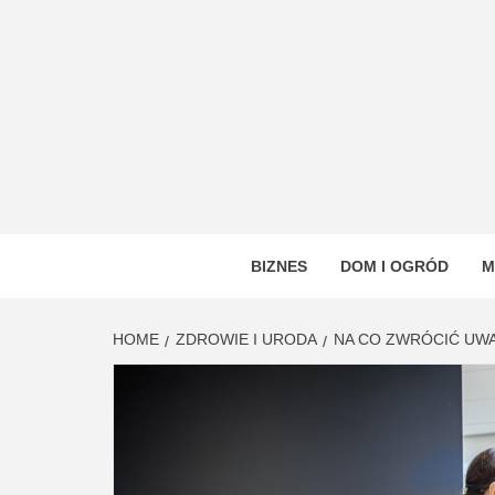
Skip
to
content
VSTYL
OGÓLNOTEMATYCZNY PORTAL INFORMAC
BIZNES
DOM I OGRÓD
M
HOME
ZDROWIE I URODA
NA CO ZWRÓCIĆ UW