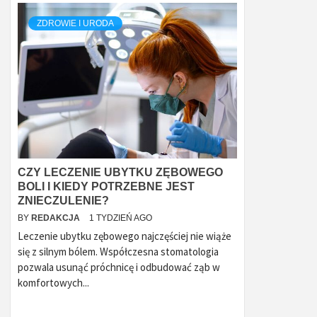
ZDROWIE I URODA
CZY LECZENIE UBYTKU ZĘBOWEGO
BOLI I KIEDY POTRZEBNE JEST
ZNIECZULENIE?
BY
REDAKCJA
1 TYDZIEŃ AGO
Leczenie ubytku zębowego najczęściej nie wiąże
się z silnym bólem. Współczesna stomatologia
pozwala usunąć próchnicę i odbudować ząb w
komfortowych...