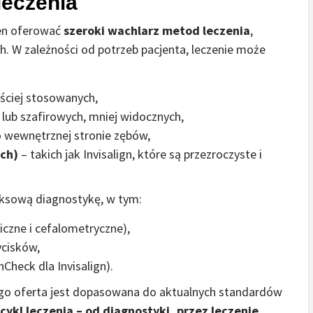
leczenia
en oferować
szeroki wachlarz metod leczenia
,
ch. W zależności od potrzeb pacjenta, leczenie może
ściej stosowanych,
lub szafirowych, mniej widocznych,
 wewnętrznej stronie zębów,
ch)
– takich jak Invisalign, które są przezroczyste i
ksową diagnostykę, w tym:
czne i cefalometryczne),
cisków,
Check dla Invisalign).
jego oferta jest dopasowana do aktualnych standardów
cykl leczenia – od diagnostyki, przez leczenie