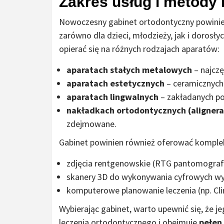
Zakres usług i metody 
Nowoczesny gabinet ortodontyczny powini
zarówno dla dzieci, młodzieży, jak i dorosły
opierać się na różnych rodzajach aparatów:
aparatach stałych metalowych
– najczę
aparatach estetycznych
– ceramicznych 
aparatach lingwalnych
– zakładanych po
nakładkach ortodontycznych (alignera
zdejmowane.
Gabinet powinien również oferować komple
zdjęcia rentgenowskie (RTG pantomografi
skanery 3D do wykonywania cyfrowych wy
komputerowe planowanie leczenia (np. Clin
Wybierając gabinet, warto upewnić się, że 
leczenia ortodontycznego i obejmuje
pełen 