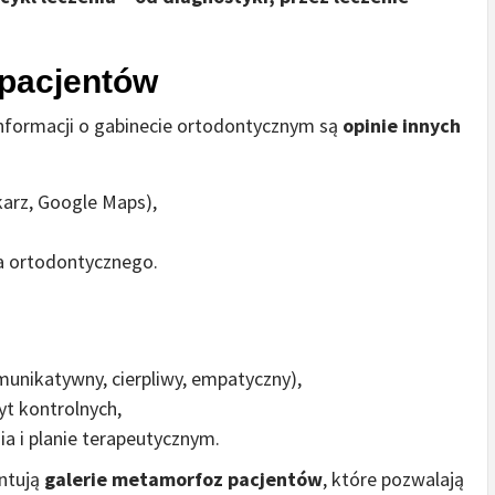
 pacjentów
informacji o gabinecie ortodontycznym są
opinie innych
karz, Google Maps),
a ortodontycznego.
omunikatywny, cierpliwy, empatyczny),
yt kontrolnych,
ia i planie terapeutycznym.
ntują
galerie metamorfoz pacjentów
, które pozwalają