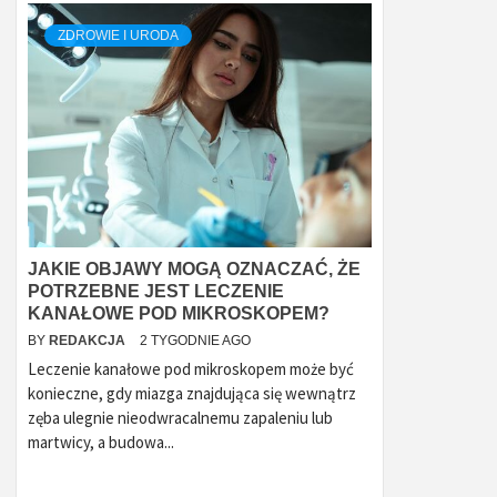
ZDROWIE I URODA
JAKIE OBJAWY MOGĄ OZNACZAĆ, ŻE
POTRZEBNE JEST LECZENIE
KANAŁOWE POD MIKROSKOPEM?
BY
REDAKCJA
2 TYGODNIE AGO
Leczenie kanałowe pod mikroskopem może być
konieczne, gdy miazga znajdująca się wewnątrz
zęba ulegnie nieodwracalnemu zapaleniu lub
martwicy, a budowa...