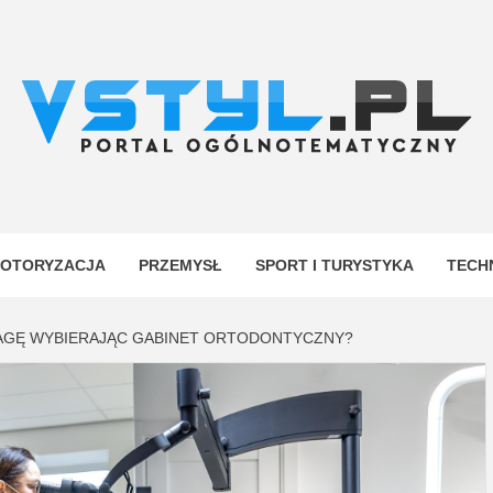
.PL
YJNY
OTORYZACJA
PRZEMYSŁ
SPORT I TURYSTYKA
TECH
AGĘ WYBIERAJĄC GABINET ORTODONTYCZNY?