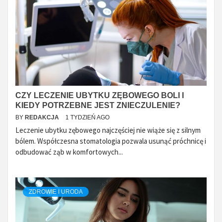
CZY LECZENIE UBYTKU ZĘBOWEGO BOLI I
KIEDY POTRZEBNE JEST ZNIECZULENIE?
BY
REDAKCJA
1 TYDZIEŃ AGO
Leczenie ubytku zębowego najczęściej nie wiąże się z silnym
bólem. Współczesna stomatologia pozwala usunąć próchnicę i
odbudować ząb w komfortowych...
ZDROWIE I URODA