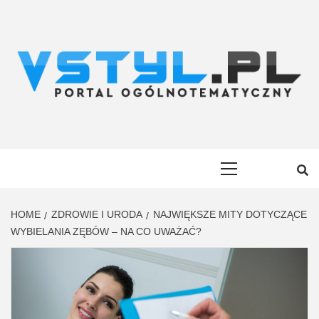
Skip
to
content
VSTYL.PL
OGÓLNOTEMATYCZNY PORTAL INFORMACYJNY
Primary
Menu
HOME
ZDROWIE I URODA
NAJWIĘKSZE MITY DOTYCZĄCE
WYBIELANIA ZĘBÓW – NA CO UWAŻAĆ?