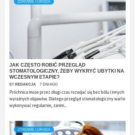
ZDROWIE I URODA
JAK CZĘSTO ROBIĆ PRZEGLĄD
STOMATOLOGICZNY, ŻEBY WYKRYĆ UBYTKI NA
WCZESNYM ETAPIE?
BY
REDAKCJA
7 DNI AGO
Próchnica może przez długi czas rozwijać się bez bólu i innych
wyraźnych objawów. Dlatego przegląd stomatologiczny warto
wykonywać regularnie, zanim...
ZDROWIE I URODA