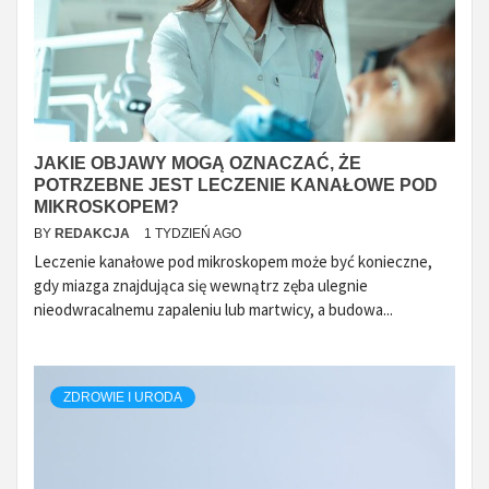
JAKIE OBJAWY MOGĄ OZNACZAĆ, ŻE
POTRZEBNE JEST LECZENIE KANAŁOWE POD
MIKROSKOPEM?
BY
REDAKCJA
1 TYDZIEŃ AGO
Leczenie kanałowe pod mikroskopem może być konieczne,
gdy miazga znajdująca się wewnątrz zęba ulegnie
nieodwracalnemu zapaleniu lub martwicy, a budowa...
ZDROWIE I URODA