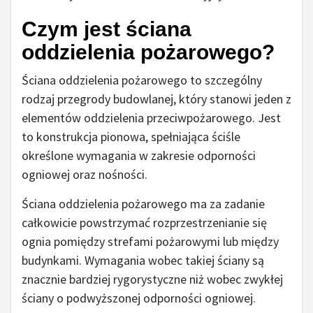
Czym jest ściana
oddzielenia pożarowego?
Ściana oddzielenia pożarowego to szczególny
rodzaj przegrody budowlanej, który stanowi jeden z
elementów oddzielenia przeciwpożarowego. Jest
to konstrukcja pionowa, spełniająca ściśle
określone wymagania w zakresie odporności
ogniowej oraz nośności.
Ściana oddzielenia pożarowego ma za zadanie
całkowicie powstrzymać rozprzestrzenianie się
ognia pomiędzy strefami pożarowymi lub między
budynkami. Wymagania wobec takiej ściany są
znacznie bardziej rygorystyczne niż wobec zwykłej
ściany o podwyższonej odporności ogniowej.