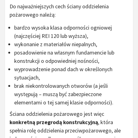
Do najważniejszych cech ściany oddzielenia
pożarowego należą:
bardzo wysoka klasa odporności ogniowej
(najczęściej REI 120 lub wyższa),
wykonanie z materiałów niepalnych,
posadowienie na własnym fundamencie lub
konstrukcji o odpowiedniej nośności,
wyprowadzenie ponad dach w określonych
sytuacjach,
brak niekontrolowanych otworów (a jeśli
występują – muszą być zabezpieczone
elementami o tej samej klasie odporności).
Ściana oddzielenia pożarowego jest więc
konkretną przegrodą konstrukcyjną
, która
spełnia rolę oddzielenia przeciwpożarowego, ale