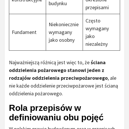
budynku
przepisami
Często
Niekoniecznie
wymagany
Fundament
wymagany
jako
jako osobny
niezależny
Najważniejszą różnicą jest więc to, że
ściana
oddzielenia pożarowego stanowi jeden z
rodzajów oddzielenia przeciwpożarowego
, ale
nie każde oddzielenie przeciwpożarowe jest ścianą
oddzielenia pożarowego.
Rola przepisów w
definiowaniu obu pojęć
W polskim prawie budowlanym oraz w przepisach