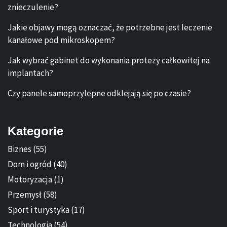
znieczulenie?
Jakie objawy mogą oznaczać, że potrzebne jest leczenie
kanałowe pod mikroskopem?
Jak wybrać gabinet do wykonania protezy całkowitej na
implantach?
Czy panele samoprzylepne odklejają się po czasie?
Kategorie
Biznes
(55)
Dom i ogród
(40)
Motoryzacja
(1)
Przemysł
(58)
Sport i turystyka
(17)
Technologia
(54)