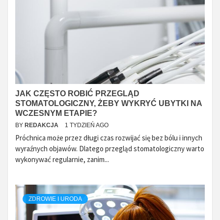
JAK CZĘSTO ROBIĆ PRZEGLĄD
STOMATOLOGICZNY, ŻEBY WYKRYĆ UBYTKI NA
WCZESNYM ETAPIE?
BY
REDAKCJA
1 TYDZIEŃ AGO
Próchnica może przez długi czas rozwijać się bez bólu i innych
wyraźnych objawów. Dlatego przegląd stomatologiczny warto
wykonywać regularnie, zanim...
ZDROWIE I URODA