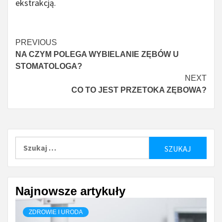
ekstrakcją.
Continue
PREVIOUS
NA CZYM POLEGA WYBIELANIE ZĘBÓW U
Reading
STOMATOLOGA?
NEXT
CO TO JEST PRZETOKA ZĘBOWA?
Szukaj:
Najnowsze artykuły
ZDROWIE I URODA