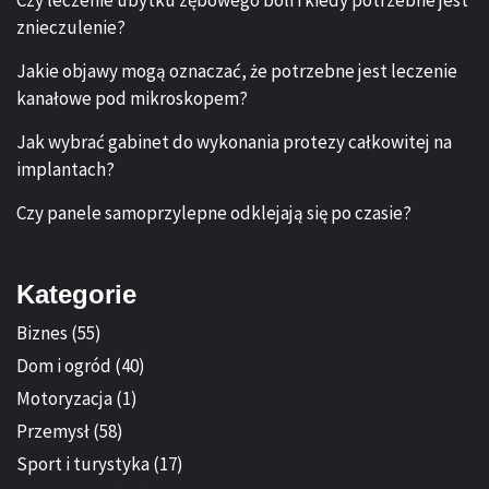
Czy leczenie ubytku zębowego boli i kiedy potrzebne jest
znieczulenie?
Jakie objawy mogą oznaczać, że potrzebne jest leczenie
kanałowe pod mikroskopem?
Jak wybrać gabinet do wykonania protezy całkowitej na
implantach?
Czy panele samoprzylepne odklejają się po czasie?
Kategorie
Biznes
(55)
Dom i ogród
(40)
Motoryzacja
(1)
Przemysł
(58)
Sport i turystyka
(17)