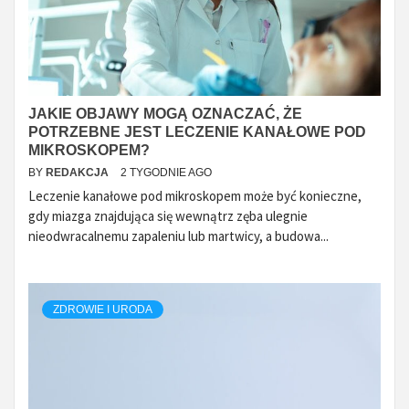
JAKIE OBJAWY MOGĄ OZNACZAĆ, ŻE
POTRZEBNE JEST LECZENIE KANAŁOWE POD
MIKROSKOPEM?
BY
REDAKCJA
2 TYGODNIE AGO
Leczenie kanałowe pod mikroskopem może być konieczne,
gdy miazga znajdująca się wewnątrz zęba ulegnie
nieodwracalnemu zapaleniu lub martwicy, a budowa...
ZDROWIE I URODA