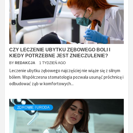
CZY LECZENIE UBYTKU ZĘBOWEGO BOLI I
KIEDY POTRZEBNE JEST ZNIECZULENIE?
BY
REDAKCJA
1 TYDZIEŃ AGO
Leczenie ubytku zębowego najczęściej nie wiąże się z silnym
bólem. Współczesna stomatologia pozwala usunąć próchnicę i
odbudować ząb w komfortowych...
ZDROWIE I URODA