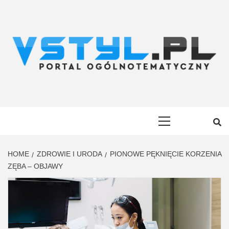
Skip
to
content
VSTYL.PL
OGÓLNOTEMATYCZNY PORTAL INFORMACYJNY
Primary
Menu
HOME
ZDROWIE I URODA
PIONOWE PĘKNIĘCIE KORZENIA
ZĘBA – OBJAWY