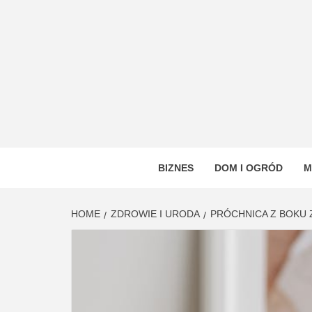
Skip
to
content
VSTYL
OGÓLNOTEMATYCZNY PORTAL INFORMAC
BIZNES
DOM I OGRÓD
M
HOME
ZDROWIE I URODA
PRÓCHNICA Z BOKU 