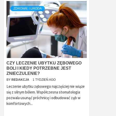
ZDROWIE I URODA
CZY LECZENIE UBYTKU ZĘBOWEGO
BOLI I KIEDY POTRZEBNE JEST
ZNIECZULENIE?
BY
REDAKCJA
1 TYDZIEŃ AGO
Leczenie ubytku zębowego najczęściej nie wiąże
się z silnym bólem. Współczesna stomatologia
pozwala usunąć próchnicę i odbudować ząb w
komfortowych...