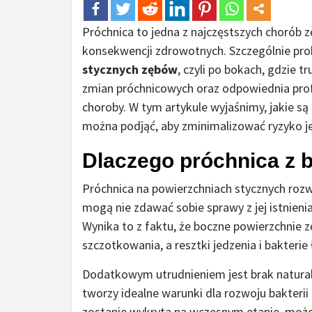
Próchnica to jedna z najczęstszych chorób
konsekwencji zdrowotnych. Szczególnie pr
stycznych zębów
, czyli po bokach, gdzie 
zmian próchnicowych oraz odpowiednia prof
choroby. W tym artykule wyjaśnimy, jakie są 
można podjąć, aby zminimalizować ryzyko j
Dlaczego próchnica z b
Próchnica na powierzchniach stycznych rozw
mogą nie zdawać sobie sprawy z jej istnien
Wynika to z faktu, że boczne powierzchnie
szczotkowania, a resztki jedzenia i bakteri
Dodatkowym utrudnieniem jest brak naturaln
tworzy idealne warunki dla rozwoju bakterii 
zostanie wykryta na wczesnym etapie, moż