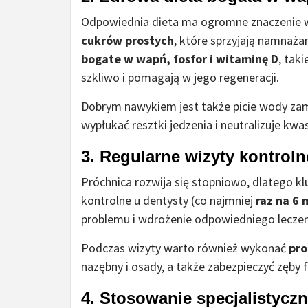
Odpowiednia dieta ma ogromne znaczenie w
cukrów prostych
, które sprzyjają namnaża
bogate w wapń, fosfor i witaminę D
, tak
szkliwo i pomagają w jego regeneracji.
Dobrym nawykiem jest także picie wody z
wypłukać resztki jedzenia i neutralizuje kw
3. Regularne wizyty kontrol
Próchnica rozwija się stopniowo, dlatego k
kontrolne u dentysty (co najmniej
raz na 6 
problemu i wdrożenie odpowiedniego leczen
Podczas wizyty warto również wykonać
pro
nazębny i osady, a także zabezpieczyć zęby
4. Stosowanie specjalistyc