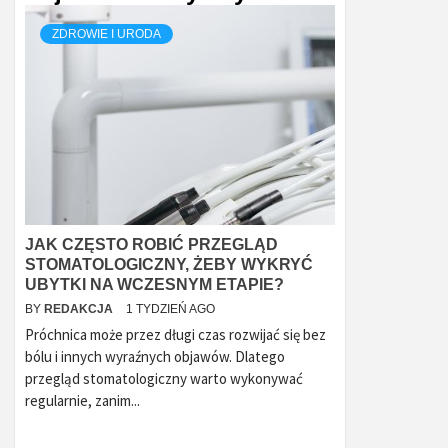
ZDROWIE I URODA
JAK CZĘSTO ROBIĆ PRZEGLĄD
STOMATOLOGICZNY, ŻEBY WYKRYĆ
UBYTKI NA WCZESNYM ETAPIE?
BY
REDAKCJA
1 TYDZIEŃ AGO
Próchnica może przez długi czas rozwijać się bez
bólu i innych wyraźnych objawów. Dlatego
przegląd stomatologiczny warto wykonywać
regularnie, zanim...