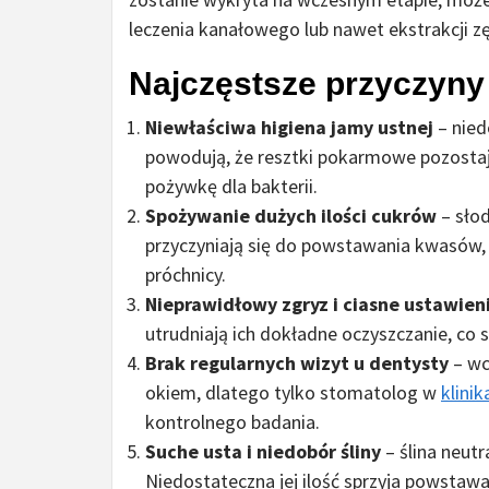
leczenia kanałowego lub nawet ekstrakcji z
Najczęstsze przyczyny
Niewłaściwa higiena jamy ustnej
– nied
powodują, że resztki pokarmowe pozosta
pożywkę dla bakterii.
Spożywanie dużych ilości cukrów
– sło
przyczyniają się do powstawania kwasów, k
próchnicy.
Nieprawidłowy zgryz i ciasne ustawien
utrudniają ich dokładne oczyszczanie, co s
Brak regularnych wizyt u dentysty
– wc
okiem, dlatego tylko stomatolog w
klini
kontrolnego badania.
Suche usta i niedobór śliny
– ślina neutr
Niedostateczna jej ilość sprzyja powstaw