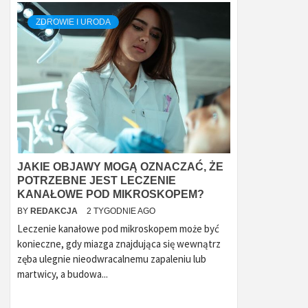
ZDROWIE I URODA
JAKIE OBJAWY MOGĄ OZNACZAĆ, ŻE
POTRZEBNE JEST LECZENIE
KANAŁOWE POD MIKROSKOPEM?
BY
REDAKCJA
2 TYGODNIE AGO
Leczenie kanałowe pod mikroskopem może być
konieczne, gdy miazga znajdująca się wewnątrz
zęba ulegnie nieodwracalnemu zapaleniu lub
martwicy, a budowa...