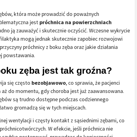
 zębów, która może prowadzić do poważnych
oblematyczna jest
próchnica na powierzchniach
trudno ją zauważyć i skutecznie oczyścić. Wczesne wykrycie
ilaktyka mogą jednak skutecznie zapobiec rozwojowi
przyczyny próchnicy z boku zęba oraz jakie działania
ej powstawania.
oku zęba jest tak groźna?
ija się często
bezobjawowo
, co sprawia, że pacjenci
ia aż do momentu, gdy choroba jest już zaawansowana.
 zębów są trudno dostępne podczas codziennego
e łatwo gromadzą się w tych miejscach.
ej wentylacji i częsty kontakt z sąsiednimi zębami, co
próchnicotwórczych. W efekcie, jeśli próchnica nie
e szybko postępować, prowadząc do konieczności