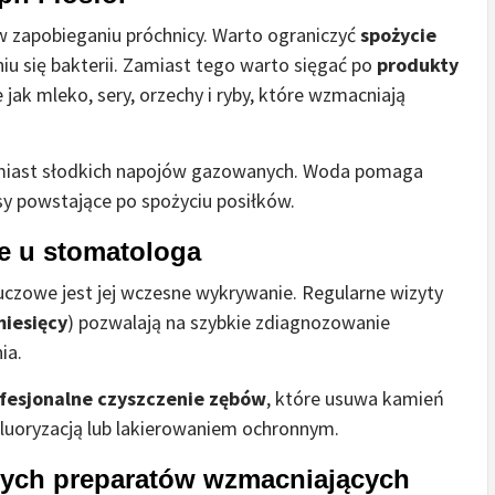
 zapobieganiu próchnicy. Warto ograniczyć
spożycie
niu się bakterii. Zamiast tego warto sięgać po
produkty
ie jak mleko, sery, orzechy i ryby, które wzmacniają
amiast słodkich napojów gazowanych. Woda pomaga
asy powstające po spożyciu posiłków.
ne u stomatologa
luczowe jest jej wczesne wykrywanie. Regularne wizyty
miesięcy
) pozwalają na szybkie zdiagnozowanie
ia.
fesjonalne czyszczenie zębów
, które usuwa kamień
 fluoryzacją lub lakierowaniem ochronnym.
znych preparatów wzmacniających