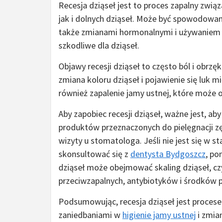
Recesja dziąseł jest to proces zapalny zwią
jak i dolnych dziąseł. Może być spowodowan
także zmianami hormonalnymi i używaniem 
szkodliwe dla dziąseł.
Objawy recesji dziąseł to często ból i obrzę
zmiana koloru dziąseł i pojawienie się luk
również zapalenie jamy ustnej, które może o
Aby zapobiec recesji dziąseł, ważne jest, ab
produktów przeznaczonych do pielęgnacji zęb
wizyty u stomatologa. Jeśli nie jest się w st
skonsultować się z
dentysta Bydgoszcz
, po
dziąseł może obejmować skaling dziąseł, c
przeciwzapalnych, antybiotyków i środków 
Podsumowując, recesja dziąseł jest proce
zaniedbaniami w
higienie jamy ustnej
i zmia