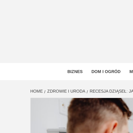
Skip
to
content
VSTYL
OGÓLNOTEMATYCZNY PORTAL INFORMAC
BIZNES
DOM I OGRÓD
M
HOME
ZDROWIE I URODA
RECESJA DZIĄSEŁ: 