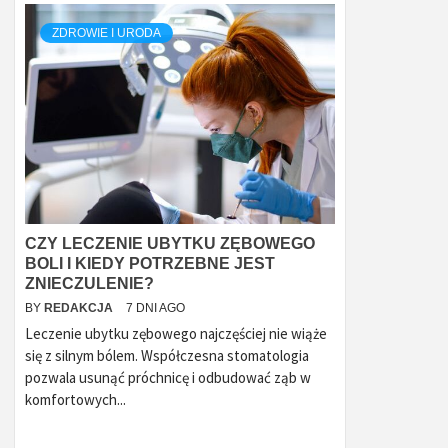
ZDROWIE I URODA
CZY LECZENIE UBYTKU ZĘBOWEGO
BOLI I KIEDY POTRZEBNE JEST
ZNIECZULENIE?
BY
REDAKCJA
7 DNI AGO
Leczenie ubytku zębowego najczęściej nie wiąże
się z silnym bólem. Współczesna stomatologia
pozwala usunąć próchnicę i odbudować ząb w
komfortowych...