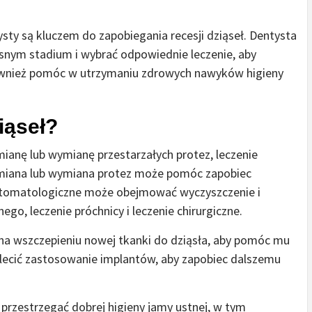
ysty są kluczem do zapobiegania recesji dziąseł. Dentysta
snym stadium i wybrać odpowiednie leczenie, aby
również pomóc w utrzymaniu zdrowych nawyków higieny
iąseł?
ianę lub wymianę przestarzałych protez, leczenie
 Zmiana lub wymiana protez może pomóc zapobiec
 stomatologiczne może obejmować wyczyszczenie i
go, leczenie próchnicy i leczenie chirurgiczne.
a na wszczepieniu nowej tkanki do dziąsła, aby pomóc mu
alecić zastosowanie implantów, aby zapobiec dalszemu
y przestrzegać dobrej higieny jamy ustnej, w tym