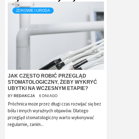
ZDROWIE I URODA
JAK CZĘSTO ROBIĆ PRZEGLĄD
STOMATOLOGICZNY, ŻEBY WYKRYĆ
UBYTKI NA WCZESNYM ETAPIE?
BY
REDAKCJA
6 DNI AGO
Próchnica może przez długi czas rozwijać się bez
bólu i innych wyraźnych objawów. Dlatego
przegląd stomatologiczny warto wykonywać
regularnie, zanim...