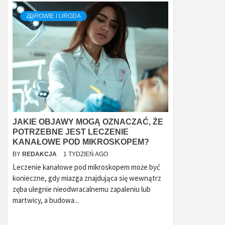
ZDROWIE I URODA
JAKIE OBJAWY MOGĄ OZNACZAĆ, ŻE
POTRZEBNE JEST LECZENIE
KANAŁOWE POD MIKROSKOPEM?
BY
REDAKCJA
1 TYDZIEŃ AGO
Leczenie kanałowe pod mikroskopem może być
konieczne, gdy miazga znajdująca się wewnątrz
zęba ulegnie nieodwracalnemu zapaleniu lub
martwicy, a budowa...